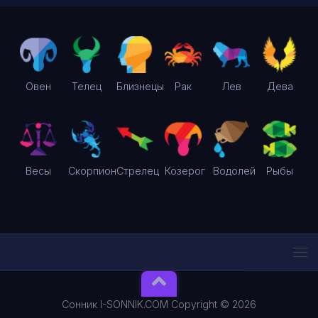
Овен
Телец
Близнецы
Рак
Лев
Дева
Весы
Скорпион
Стрелец
Козерог
Водолей
Рыбы
Сонник I-SONNIK.COM Copyright © 2026