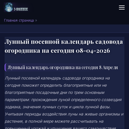
Skip to content
Сонник I-SONNIK.COM
Главная страница
»
Лунный посевной календарь садовода
огородника на сегодня 08-04-2026
Лунный календарь огородника на сегодня 8 Апреля
Лунный посевной календарь садовода огородника на
сегодня поможет определить благоприятные или не
благоприятные посадочные дни по трем основным
параметрам: прохождения луной определенного созвездия
зодиака, значения лунных суток и цикла лунной фазы.
Учитывая периоды воздействия луны на живые организмы и
растения, в полной мере можете рассчитывать на
повышенный урожай и улучшения вашего самочувствия