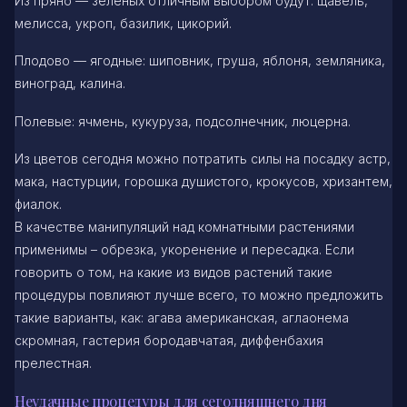
Из пряно — зеленых отличным выбором будут: щавель,
мелисса, укроп, базилик, цикорий.
Плодово — ягодные: шиповник, груша, яблоня, земляника,
виноград, калина.
Полевые: ячмень, кукуруза, подсолнечник, люцерна.
Из цветов сегодня можно потратить силы на посадку астр,
мака, настурции, горошка душистого, крокусов, хризантем,
фиалок.
В качестве манипуляций над комнатными растениями
применимы – обрезка, укоренение и пересадка. Если
говорить о том, на какие из видов растений такие
процедуры повлияют лучше всего, то можно предложить
такие варианты, как: агава американская, аглаонема
скромная, гастерия бородавчатая, диффенбахия
прелестная.
Неудачные процедуры для сегодняшнего дня