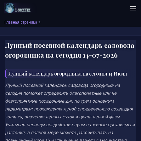
Skip to content
Сонник I-SONNIK.COM
Главная страница
»
Лунный посевной календарь садовода
огородника на сегодня 14-07-2026
Лунный календарь огородника на сегодня 14 Июля
Лунный посевной календарь садовода огородника на
сегодня поможет определить благоприятные или не
благоприятные посадочные дни по трем основным
параметрам: прохождения луной определенного созвездия
зодиака, значения лунных суток и цикла лунной фазы.
Учитывая периоды воздействия луны на живые организмы и
растения, в полной мере можете рассчитывать на
повышенный урожай и улучшения вашего самочувствия