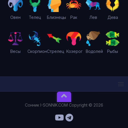
Овен
Телец
Близнецы
Рак
Лев
Дева
Весы
Скорпион
Стрелец
Козерог
Водолей
Рыбы
Сонник I-SONNIK.COM Copyright © 2026