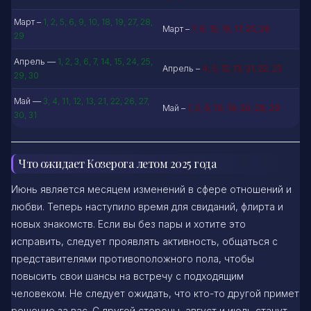
Март –
1, 2, 5, 6, 9, 10, 18, 19, 27, 28,
Март –
7, 8, 15, 16, 17, 25, 26
29
Апрель —
1, 2, 3, 6, 7, 14, 15, 24, 25,
Апрель –
4, 5, 12, 13, 21, 22, 23
29, 30
Май —
3, 4, 11, 12, 13, 21, 22, 26, 27,
Май –
1, 2, 9, 10, 19, 20, 28, 29
30, 31
Что ожидает Козерога летом 2025 года
Июнь является месяцем изменений в сфере отношений и
любви. Теперь наступило время для свиданий, флирта и
новых знакомств. Если вы без пары и хотите это
исправить, следует проявлять активность, общаться с
представителями противоположного пола, чтобы
повысить свои шансы на встречу с подходящим
человеком. Не следует ожидать, что кто-то другой примет
решение за вас. С другой стороны, август и июль станут