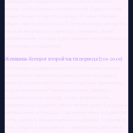
рекомендуют придерживаться бюджета и избегать
долгов, чтобы избежать неприятностей. В августе у них
появится шанс встретить мужчину, который поможет
решить некоторые вопросы. В течение следующих шести
месяцев им предстоит научиться отказывать своим
родственникам, которые будут слишком часто обращаться
за помощью и поддержкой.
Женщина-Козерог второй части периода (7.01-20.01)
Для женщин, родившихся во второй половине зодиака,
специалисты советуют находить золотую середину и
избегать крайностей, что поможет достичь гармонии во
всех аспектах жизни. Рекомендуется не следовать
максималистскому подходу, чтобы предотвратить
проблемы как на работе, так и в личной жизни. В холодные
месяцы важно обсуждать с партнером планы и трудности,
чтобы укрепить взаимопонимание и доверие. С апреля по
июнь следует воздержаться от рискованных действий и