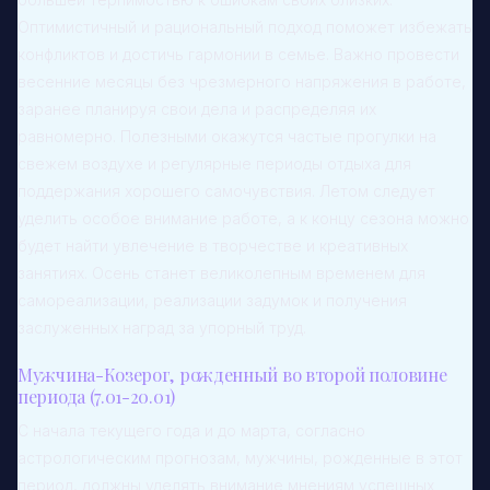
Оптимистичный и рациональный подход поможет избежать
конфликтов и достичь гармонии в семье. Важно провести
весенние месяцы без чрезмерного напряжения в работе,
заранее планируя свои дела и распределяя их
равномерно. Полезными окажутся частые прогулки на
свежем воздухе и регулярные периоды отдыха для
поддержания хорошего самочувствия. Летом следует
уделить особое внимание работе, а к концу сезона можно
будет найти увлечение в творчестве и креативных
занятиях. Осень станет великолепным временем для
самореализации, реализации задумок и получения
заслуженных наград за упорный труд.
Мужчина-Козерог, рожденный во второй половине
периода (7.01-20.01)
С начала текущего года и до марта, согласно
астрологическим прогнозам, мужчины, рожденные в этот
период, должны уделять внимание мнениям успешных