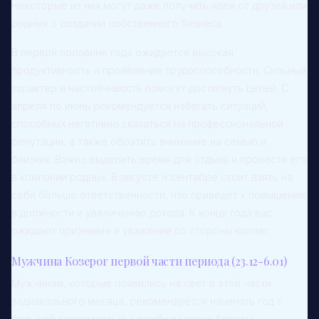
Некоторые из них могут даже получить идеи от друзей или
родных о создании собственного бизнеса.
В первой половине года ожидается высокая
продуктивность и проявление трудоспособности. Сильный
характер и настойчивость помогут достигнуть целей. С
апреля по июнь рекомендуется избегать ситуаций,
способных негативно сказаться на профессиональной
репутации, а также обратить внимание на семью и
близких. Важно выделить время для отдыха и провести его
в компании родных. В августе и сентябре стоит взять на
себя больше ответственности, что приведет к повышению
в должности и увеличению дохода. К концу года вас
ожидают признание и уважение со стороны коллег.
Мужчина Козерог первой части периода (23.12-6.01)
Мужчинам, которые появились на свет в этой части
зодиакального месяца, рекомендуется начинать год с
большей терпимостью к ошибкам своих близких.