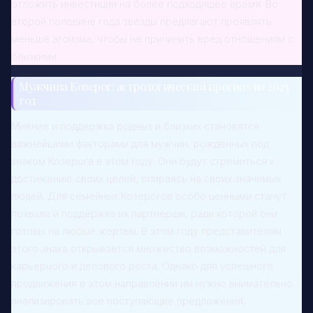
отложить инвестиции на более подходящее время. Во
второй половине года звезды предлагают проявлять
меньше эгоизма, чтобы не причинить вред отношениям с
близкими.
Мужчина Козерог: астрологический прогноз на 2025
год
Мнение и поддержка родных и близких становятся
важнейшими факторами для мужчин, рожденных под
знаком Козерога в этом году. Они будут стремиться к
достижению своих целей, опираясь на своих значимых
людей. Для семейных Козерогов особо ценными станут
похвала и поддержка их партнёрши, ради которой они
готовы на любые жертвы. В этом году представителям
этого знака открывается множество возможностей для
карьерного и делового роста. Однако для успешного
продвижения в этом направлении им нужно внимательно
анализировать все поступающие предложения.