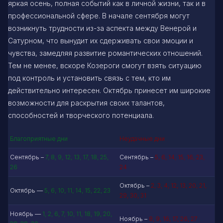
яркая осень, полная событий как в личной жизни, так и в
профессиональной сфере. В начале сентября могут
возникнуть трудности из-за аспекта между Венерой и
Сатурном, что вынудит их сдерживать свои эмоции и
чувства, замедляя развитие романтических отношений.
Тем не менее, вскоре Козероги смогут взять ситуацию
под контроль и установить связь с тем, кто им
действительно интересен. Октябрь принесет им широкие
возможности для раскрытия своих талантов,
способностей и творческого потенциала.
Благоприятные дни
Неудачные дни
Сентябрь –
7, 8, 9, 12, 13, 17, 18, 25,
Сентябрь –
5, 6, 14, 15, 16, 23,
26
24
Октябрь –
2, 3, 4, 12, 13, 20, 21,
Октябрь —
5, 6, 10, 11, 14, 15, 22, 23
29, 30, 31
Ноябрь —
1, 2, 6, 7, 10, 11, 18, 19, 20,
Ноябрь –
8, 9, 16, 17, 26, 27