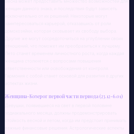
Весна может предоставить множество возможностей для
женщин данного знака, и последствия будут зависеть
исключительно от их решений. Некоторые могут
заинтересоваться карьерой, отказавшись от роли
домохозяйки, которая сковывает их свободу выбора.
Другие же могут сосредоточиться на углублении своих
отношений, что поможет им преобразиться к лучшему.
Лето станет временем личностного роста, когда каждая
женщина столкнется с вопросами повышения
ответственности или освобождения от контроля.
Гармония с собой станет основой для развития в других
аспектах жизни.
Женщина-Козерог первой части периода (23.12-6.01)
Девушки, появившиеся на свет в первой половине
зодиакального месяца, должны продемонстрировать
стойкость весной и летом, когда им предстоит принимать
важные финансовые решения. Астрологические аспекты