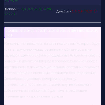
28, 29, 30
Декабрь —
3, 4, 8, 9, 16, 17, 25, 26,
Декабрь –
5, 6, 7, 14, 15, 23, 24
27, 30, 31
Женщина Козерог: астрологический прогноз на 2025
год
Женщины, появившиеся на свет под знаком Козерог, будут
искать гармонию между семейными обязанностями и
карьерой. Для них значимо поддерживать крепкие связи с
родными и двигаться вперёд в профессиональной сфере.
Адаптивность в психоэмоциональном состоянии поможет
им справляться с внешними влияниями без напряжения.
Способность находить компромиссы между
сложившимися обстоятельствами, другими людьми и
собственными амбициями будет иметь решающее
значение для их достижения успеха.