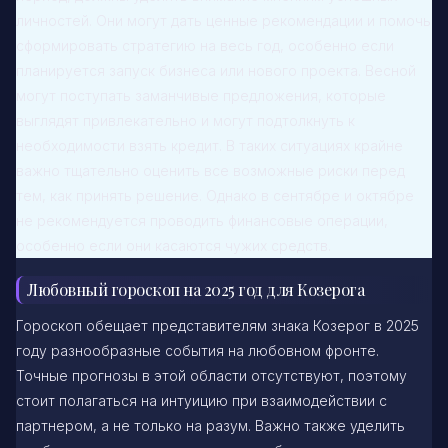
личностей. Они могут дать ценные рекомендации и помочь
сформировать стратегию на весь год, особенно если
планируется запуск бизнеса или нового проекта. Весной
могут поступать заманчивые предложения, которые
выглядят привлекательно и могут подтолкнуть к
необходимости взять кредит. В таких ситуациях крайне
важно тщательно оценить все возможные риски перед
тем, как принять решение. Однако в сентябре и октябре
не рекомендуется проводить финансовые операции,
особенно если они касаются чужих средств.
Любовный гороскоп на 2025 год для Козерога
Гороскоп обещает представителям знака Козерог в 2025
году разнообразные события на любовном фронте.
Точные прогнозы в этой области отсутствуют, поэтому
стоит полагаться на интуицию при взаимодействии с
партнером, а не только на разум. Важно также уделить