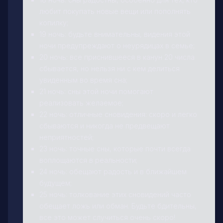
любит покупать новые вещи или пополнять
копилку;
19 ночь: будьте внимательны, видения этой
ночи предупреждают о неурядицах в семье;
20 ночь: все приснившееся в канун 20 числа
сбывается, но нельзя ни с кем делиться
увиденным во время сна;
21 ночь: сны этой ночи помогают
реализовать желаемое;
22 ночь: отличные сновидения: скоро и легко
сбываются и никогда не предвещают
неприятностей;
23 ночь: точные сны, которые почти всегда
воплощаются в реальности;
24 ночь: обещают радость и в ближайшем
будущем;
25 ночь: толкование этих сновидений часто
обещает ложь или обман. Будьте бдительны,
все это может случиться очень скоро!