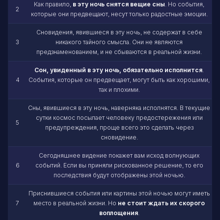
Как правило,
в эту ночь снятся вещие сны
. Но события,
2
которые они предвещают, несут только радостные эмоции.
Сновидения, явившиеся в эту ночь, не содержат в себе
3
никакого тайного смысла. Они не являются
предзнаменованием, и не сбываются в реальной жизни.
Сон, увиденный в эту ночь, обязательно исполнится
.
4
События, которые он предвещает, могут быть как хорошими,
так и плохими.
Сны, явившиеся в эту ночь, наверняка исполнятся. В текущие
сутки космос посылает человеку предостережения или
5
предупреждения, проще всего это сделать через
сновидение.
Сегодняшнее видение покажет вам исход волнующих
6
событий. Если вы приняли рискованное решение, то его
последствия будут отображены этой ночью.
Приснившиеся события или картины этой ночью могут иметь
7
место в реальной жизни. Но
не стоит ждать их скорого
воплощения
.