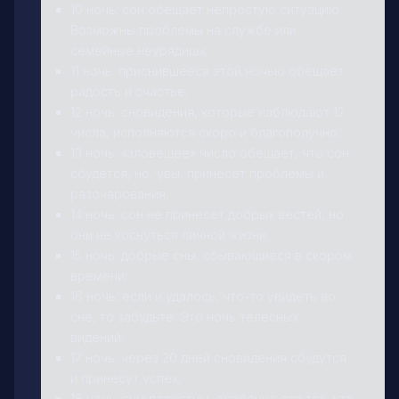
10 ночь: сон обещает непростую ситуацию.
Возможны проблемы на службе или
семейные неурядицы;
11 ночь: приснившееся этой ночью обещает
радость и счастье;
12 ночь: сновидения, которые наблюдают 12
числа, исполняются скоро и благополучно;
13 ночь: «зловещее» число обещает, что сон
сбудется, но, увы, принесет проблемы и
разочарования;
14 ночь: сон не принесет добрых вестей, но
они не коснуться личной жизни;
15 ночь: добрые сны, сбывающиеся в скором
времени;
16 ночь: если и удалось, что-то увидеть во
сне, то забудьте. Это ночь телесных
видений;
17 ночь: через 20 дней сновидения сбудутся
и принесут успех;
18 ночь: сны радостны, особенно для тех, кто