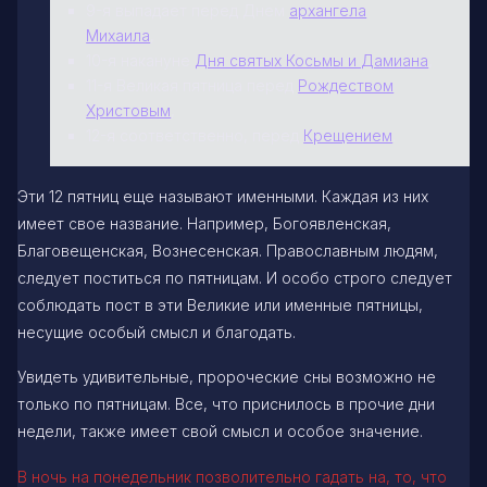
9-я выпадает перед Днем
архангела
Михаила
,
10-я накануне
Дня святых Косьмы и Дамиана
,
11-я Великая пятница перед
Рождеством
Христовым
,
12-я соответственно, перед
Крещением
.
Эти 12 пятниц еще называют именными. Каждая из них
имеет свое название. Например, Богоявленская,
Благовещенская, Вознесенская. Православным людям,
следует поститься по пятницам. И особо строго следует
соблюдать пост в эти Великие или именные пятницы,
несущие особый смысл и благодать.
Увидеть удивительные, пророческие сны возможно не
только по пятницам. Все, что приснилось в прочие дни
недели, также имеет свой смысл и особое значение.
В ночь на понедельник позволительно гадать на, то, что