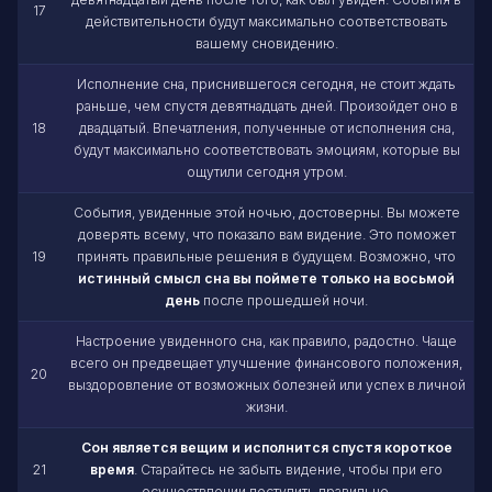
17
действительности будут максимально соответствовать
вашему сновидению.
Исполнение сна, приснившегося сегодня, не стоит ждать
раньше, чем спустя девятнадцать дней. Произойдет оно в
18
двадцатый. Впечатления, полученные от исполнения сна,
будут максимально соответствовать эмоциям, которые вы
ощутили сегодня утром.
События, увиденные этой ночью, достоверны. Вы можете
доверять всему, что показало вам видение. Это поможет
19
принять правильные решения в будущем. Возможно, что
истинный смысл сна вы поймете только на восьмой
день
после прошедшей ночи.
Настроение увиденного сна, как правило, радостно. Чаще
всего он предвещает улучшение финансового положения,
20
выздоровление от возможных болезней или успех в личной
жизни.
Сон является вещим и исполнится спустя короткое
21
время
. Старайтесь не забыть видение, чтобы при его
осуществлении поступить правильно.