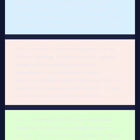
Видения являются знаками связи с некими
высшими силами, которые могут обещать либо
защиту и покровительство, либо предупреждать
о расплате за какие-то недостойные проступки.
Сны — гадания
— это видения спящего, в тех
случаях, когда он, ложась в постель, заранее
провел особый ритуал или произнес
специальные слова. Например, самый
распространенный вариант, приговор: «Сплю на
новом месте, приснись жених невесте…». Такие
сны сбываются почти во всех случаях.
Сны — приметы
. Для их верного толкования
нужно иметь опыт или специальные книги —
сонники. Дело в том, что все увиденное спящим