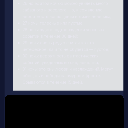
26 ночь: этой ночью можно увидеть много
забавного и веселого. Но, к сожалению,
вероятность воплощения в жизнь невелика;
27 ночь: телесные или пустые;
28 ночь: ждите подтверждения «сонных»
событий в течение 30 дней;
29 ночь: очень редко снится что-то
интересное, да и то не сбудется — пустое;
30 ночь: вероятность фантастических
событий, увиденных во сне, невелика;
31 ночь: это сны любви и наслаждений. Могут
обещать и победы на амурном фронте.
Сбываются в течение 15 дней.