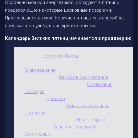
Особенно мощной энергетикой, обладают в пятницы,
предваряющие некоторые церковные праздники.
Приснившиеся в такие Великие пятницы сны способны
предсказать судьбу и ряд других событий.
Календарь Великих пятниц начинается в преддверии:
1 недели
Великого Поста
.
Следующая будет перед праздником
Благовещение
,
3-я предваряет
Вербное Воскресение
,
4-я будет перед праздником
Вознесения
Господня
,
5-я перед
Троицей
,
6-я пятница перед
Рождеством Иоанна
Предтечи
,
7-я предшествует Дню
Ильи Пророка
,
8-я накануне
Успения Пресвятой
Богородицы
,