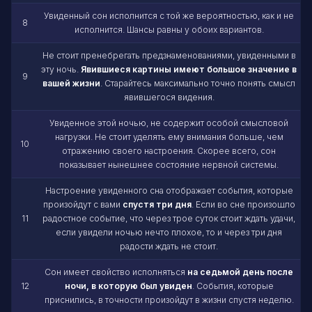
Увиденный сон исполнится с той же вероятностью, как и не
8
исполнится. Шансы равны у обоих вариантов.
Не стоит пренебрегать предзнаменованиями, увиденными в
эту ночь.
Явившиеся картины имеют большое значение в
9
вашей жизни
. Старайтесь максимально точно понять смысл
явившегося видения.
Увиденное этой ночью, не содержит особой смысловой
нагрузки. Не стоит уделять ему внимания больше, чем
10
отражению своего настроения. Скорее всего, сон
показывает нынешнее состояние нервной системы.
Настроение увиденного сна отображает события, которые
произойдут с вами
спустя три дня
. Если во сне произошло
11
радостное событие, что через трое суток стоит ждать удачи,
если увидели ночью нечто плохое, то и через три дня
радости ждать не стоит.
Сон имеет свойство исполняться
на седьмой день после
12
ночи, в которую был увиден
. События, которые
приснились, в точности произойдут в жизни спустя неделю.