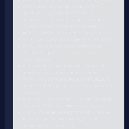
3 ночь: все, что приснилось в скором
времени сбудется, причем значение
увиденного носит справедливый характер,
то есть может послужить либо советом,
либо критикой, либо предостережением;
4 ночь: сны добрые, но сбываются не скоро;
5 ночь: все приснившееся обязательно
сбывается, причем в точности. Это ночь
хороших снов;
6 ночь: исполнения приснившегося этой
ночью можно ожидать через 12 дней;
7 ночь: сохраните в тайне, все, что видели
во сне этой ночью. Возможно, это принесет
счастье;
8 ночь: вы чего-то сильно желали и увидели
это во сне? Значит, ваши мечты сбудутся;
9 ночь: эта ночь важна для тех, кому важно
добиться успеха в каком-то деле или
начинании. Сны сбудутся;