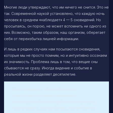
Многие люди утверждают, что им ничего не снится. Это не
так. Современной наукой установлено, что каждую ночь
человек в среднем «наблюдает» 4 — 5 сновидений. Но
просыпаясь, он порою, не может вспомнить ни одного из
них. Возможно, таким образом, наш организм, оберегает
себя от переизбытка лишней информации.
И лишь в редких случаях нам посылаются сновидения,
которые мы не просто помним, но и интуитивно осознаем
их значимость. Проблема лишь в том, что вещие сны
сбываются не сразу. Иногда видение и событие в
реальной жизни разделяет десятилетие.
Сны — видения
— это особого рода
пророческие послания, непременно
сбывающиеся. В них спящий способен увидеть
Иисуса Христа, Матерь Божью, прочих Святых.