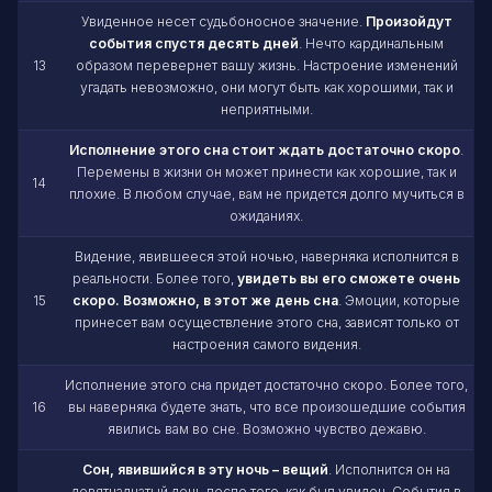
Увиденное несет судьбоносное значение.
Произойдут
события спустя десять дней
. Нечто кардинальным
13
образом перевернет вашу жизнь. Настроение изменений
угадать невозможно, они могут быть как хорошими, так и
неприятными.
Исполнение этого сна стоит ждать достаточно скоро
.
Перемены в жизни он может принести как хорошие, так и
14
плохие. В любом случае, вам не придется долго мучиться в
ожиданиях.
Видение, явившееся этой ночью, наверняка исполнится в
реальности. Более того,
увидеть вы его сможете очень
15
скоро. Возможно, в этот же день сна
. Эмоции, которые
принесет вам осуществление этого сна, зависят только от
настроения самого видения.
Исполнение этого сна придет достаточно скоро. Более того,
16
вы наверняка будете знать, что все произошедшие события
явились вам во сне. Возможно чувство дежавю.
Сон, явившийся в эту ночь – вещий
. Исполнится он на
девятнадцатый день после того, как был увиден. События в