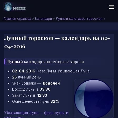
Skip to content
Сонник I-SONNIK.COM
Главная страница
»
Календари
»
Лунный календарь-гороскоп
»
Лунный гороскоп — календарь на 02-
04-2016
Лунный календарь на сегодня 2 Апреля
02-04-2016
Фаза Луны: Убывающая Луна
25
лунный день
Знак Зодиака —
Водолей
Восход луны в
03:30
Закат луны в
12:33
Освещенность луны
32%
Убывающая Луна — фаза луны в
этот день