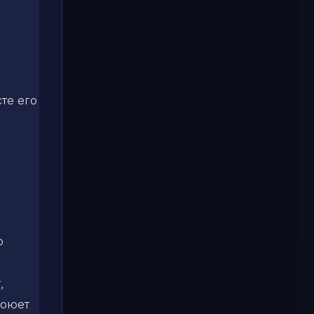
те его
о
,
воюет