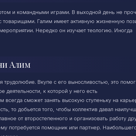
ортом и командными играми. В выходной день не про
я с товарищами. Галим имеет активную жизненную по
 мероприятии. Нередко он изучает теологию. Иногда
ени Алим
я трудолюбие. Вкупе с его выносливостью, это помог
е деятельности, к которой у него есть
им всегда сможет занять высокую ступеньку на карь
ть, то добьется того, чтобы коллектив давал наилуч
главное от второстепенного и организовать работу др
ему потребуется помощник или партнер. Наибольшег