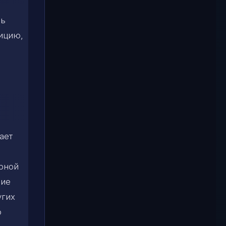
чь
зицию,
ает
ерной
шие
угих
о