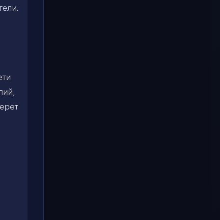
тели.
ети
лий,
берет