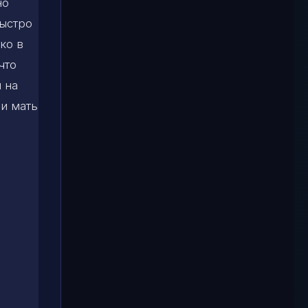
но
быстро
ко в
что
 на
 и мать