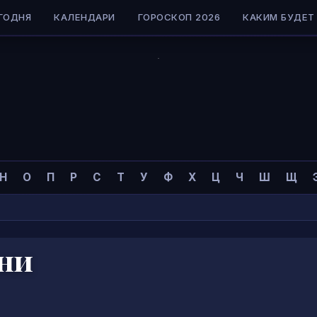
ГОДНЯ
КАЛЕНДАРИ
ГОРОСКОП 2026
КАКИМ БУДЕТ 
Н
О
П
Р
С
Т
У
Ф
Х
Ц
Ч
Ш
Щ
ни