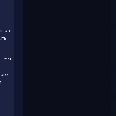
лишен
ить
ишком
–
жого
я