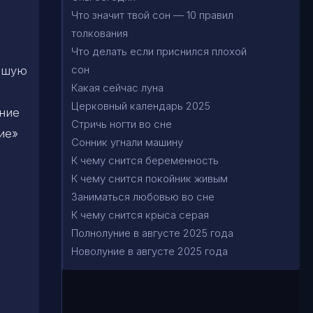
Что значит твой сон — 10 правил
толкования
Что делать если приснился плохой
сон
льшую
Какая сейчас луна
Церковный календарь 2025
ение
Стричь ногти во сне
ие»
Сонник угнали машину
К чему снится беременность
К чему снится покойник живым
Заниматься любовью во сне
К чему снится крыса серая
Полнолуние в августе 2025 года
Новолуние в августе 2025 года