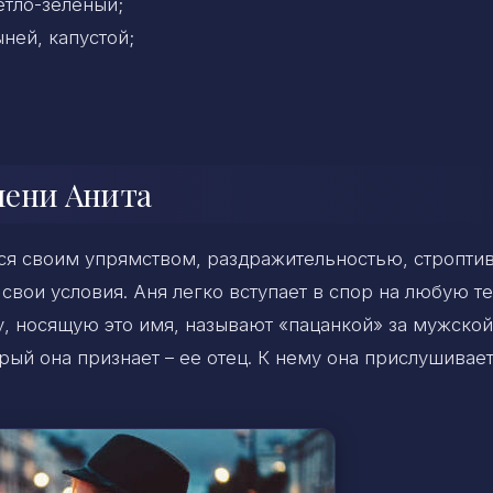
етло-зеленый;
ней, капустой;
мени Анита
тся своим упрямством, раздражительностью, стропти
ои условия. Аня легко вступает в спор на любую т
у, носящую это имя, называют «пацанкой» за мужской
ый она признает – ее отец. К нему она прислушивае