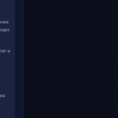
е
акже
елает
тат и
ля