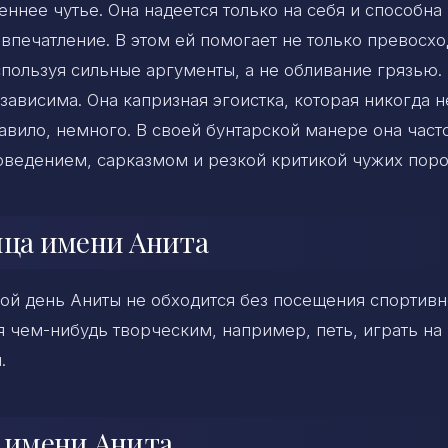
ннее чутье. Она надеется только на себя и способна
печатление. В этом ей помогает не только превосхо
спользуя сильные аргументы, а не обливание грязью.
зависима. Она капризная эгоистка, которая никогда н
авило, немного. В своей бунтарской манере она част
оведением, сарказмом и резкой критикой чужих поро
ица имени Анита
ной день Аниты не обходится без посещения спортивн
я чем-нибудь творческим, например, петь, играть на
.
а имени Анита