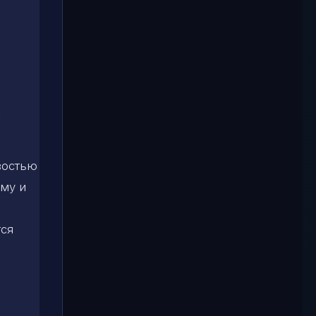
востью
ему и
тся