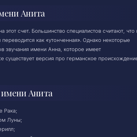
имени Анита
а этот счет. Большинство специалистов считают, что
 переводится как «утонченная». Однако некоторые
ов звучания имени Анна, которое имеет
кже существует версия про германское происхождени
я имени Анита
е Рака;
ом Луны;
ерилл;