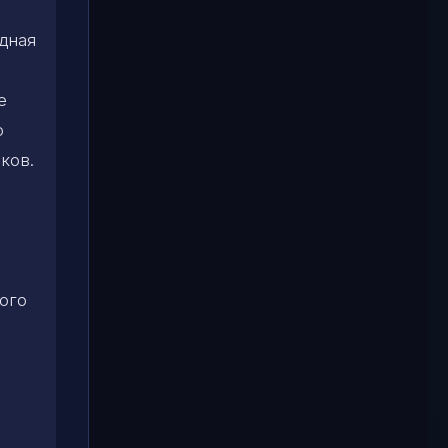
дная
е
о
ков.
ого