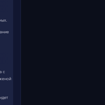
ных.
лание
а с
 женой
идет