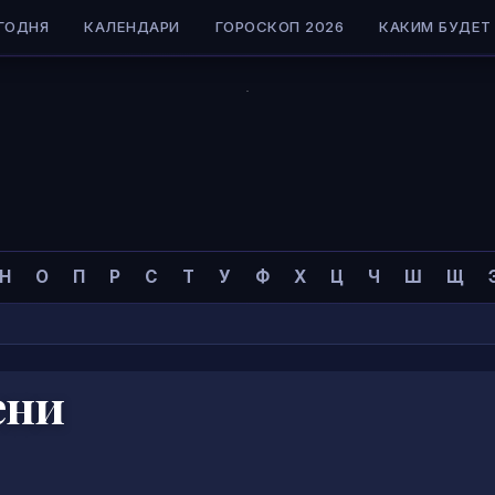
ГОДНЯ
КАЛЕНДАРИ
ГОРОСКОП 2026
КАКИМ БУДЕТ 
Н
О
П
Р
С
Т
У
Ф
Х
Ц
Ч
Ш
Щ
ени