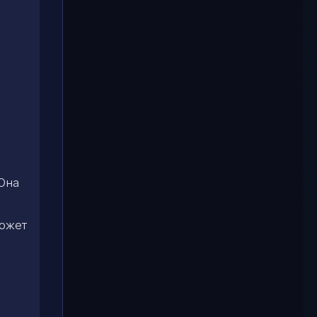
Она
может