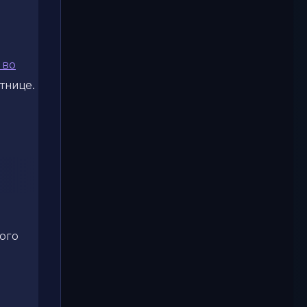
 во
тнице.
гого