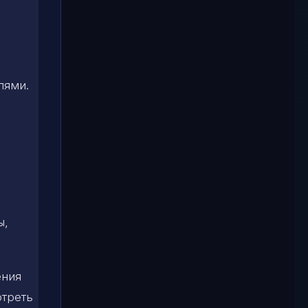
лями.
,
ы,
ения
отреть