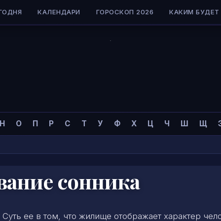
ГОДНЯ
КАЛЕНДАРИ
ГОРОСКОП 2026
КАКИМ БУДЕТ 
Н
О
П
Р
С
Т
У
Ф
Х
Ц
Ч
Ш
Щ
вание сонника
 Суть ее в том, что жилище отображает характер чел