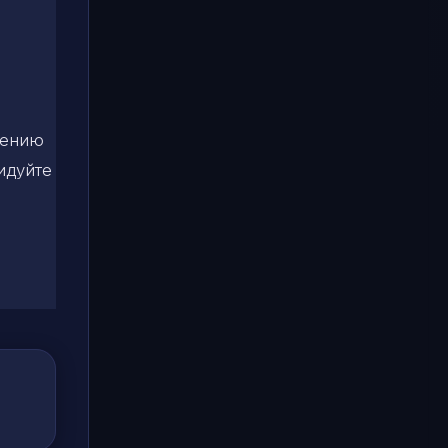
е
,
дению
видуйте