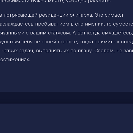
ависимости нужно много, усердно работать.
те в потрясающей резиденции олигарха. Это символ
наслаждаетесь пребыванием в его имении, то сумеет
язанными с вашим статусом. А вот когда смущаетесь
чувствуя себя не своей тарелке, тогда примите к све
й четких задач, выполнять их по плану. Словом, не за
достижениях.