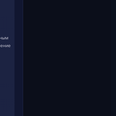
ьным
чение