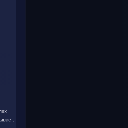
е
лах
ывает,