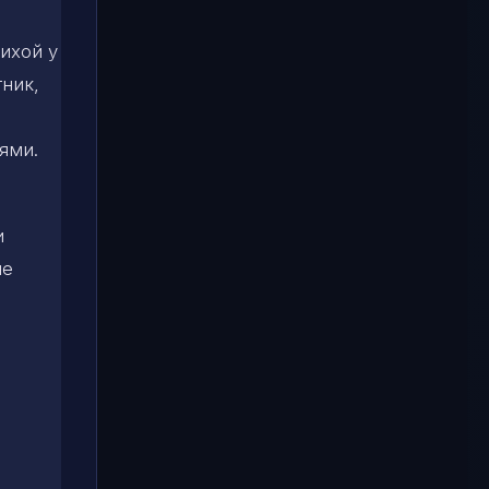
ихой у
тник,
ями.
и
ие