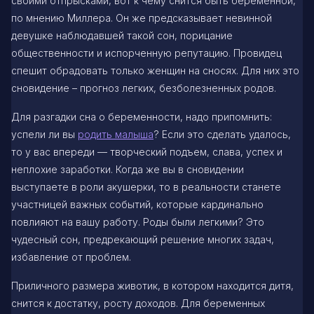
своими отпрысками, вот к чему снится быть беременной,
по мнению Миллера. Он же предсказывает невинной
девушке наблюдавшей такой сон, порицание
общественности и испорченную репутацию. Провидец
спешит обрадовать только женщин на сносях. Для них это
сновидение – прогноз легких, безболезненных родов.
Для разгадки сна о беременности, надо припомнить:
успели ли вы
родить малыша
? Если это сделать удалось,
то у вас впереди — творческий подъем, слава, успех и
неплохие заработки. Когда же вы в сновидении
выступаете в роли акушерки, то в реальности станете
участницей важных событий, которые кардинально
повлияют на вашу работу. Роды были легкими? Это
чудесный сон, предрекающий решение многих задач,
избавление от проблем.
Приличного размера животик, в котором находится дитя,
снится к достатку, росту доходов. Для беременных