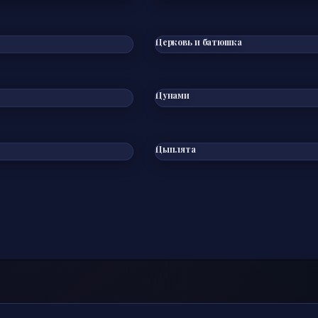
Церковь и батюшка
Цунами
Цыплята