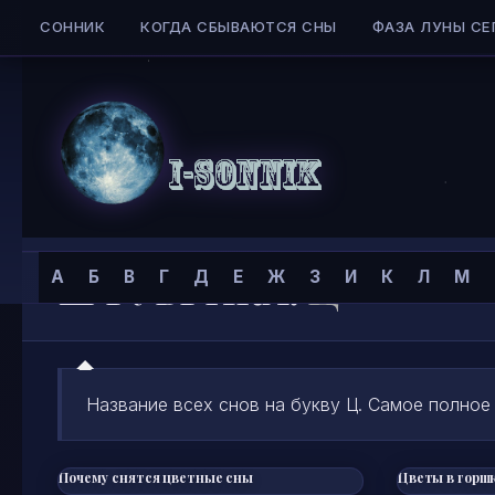
СОННИК
КОГДА СБЫВАЮТСЯ СНЫ
ФАЗА ЛУНЫ СЕ
Skip to content
Сонник
РУБРИКА:
Ц
А
Б
В
Г
Д
Е
Ж
З
И
К
Л
М
I-
SONNIK.COM
Название всех снов на букву Ц. Самое полное 
Почему снятся цветные сны
Цветы в горш