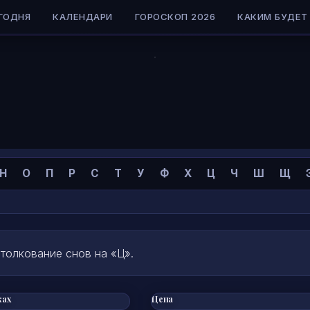
ГОДНЯ
КАЛЕНДАРИ
ГОРОСКОП 2026
КАКИМ БУДЕТ 
Н
О
П
Р
С
Т
У
Ф
Х
Ц
Ч
Ш
Щ
толкование снов на «Ц».
ках
Цена