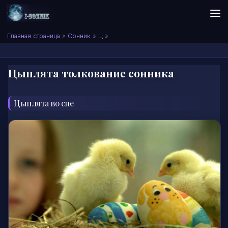
Skip to content
Сонник I-SONNIK.COM
Главная страница
»
Сонник
»
Ц
»
Цыплята толкование сонника
Цыплята во сне