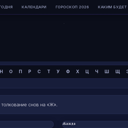
ГОДНЯ
КАЛЕНДАРИ
ГОРОСКОП 2026
КАКИМ БУДЕТ 
Н
О
П
Р
С
Т
У
Ф
Х
Ц
Ч
Ш
Щ
 толкование снов на «Ж».
Жажда