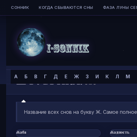
СОННИК
КОГДА СБЫВАЮТСЯ СНЫ
ФАЗА ЛУНЫ СЕ
Skip to content
Сонник
РУБРИКА:
Ж
А
Б
В
Г
Д
Е
Ж
З
И
К
Л
М
I-
SONNIK.COM
Название всех снов на букву Ж. Самое полное
Жаба
Жадность