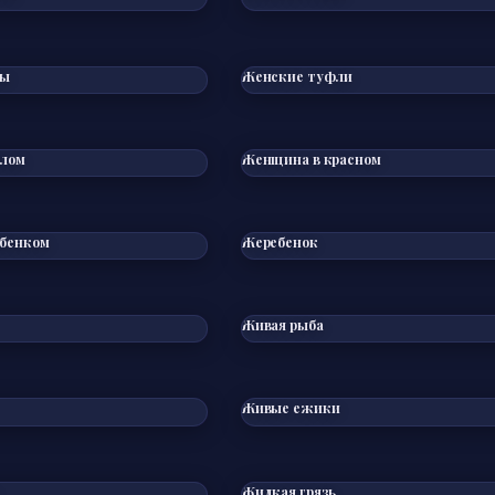
сы
Женские туфли
елом
Женщина в красном
ебенком
Жеребенок
Живая рыба
Живые ежики
Жидкая грязь