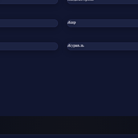
Жир
Журавль