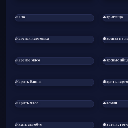
Жало
Жар-птица
Жареная картошка
Жареная кури
Жареное мясо
Жареные яйц
Жарить блины
Жарить карт
Жарить мясо
Жасмин
Ждать автобус
Ждать встреч