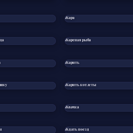
Жара
ца
Жареная рыба
а
Жарить
ошку
Жарить котлеты
Жвачка
и
Ждать поезд