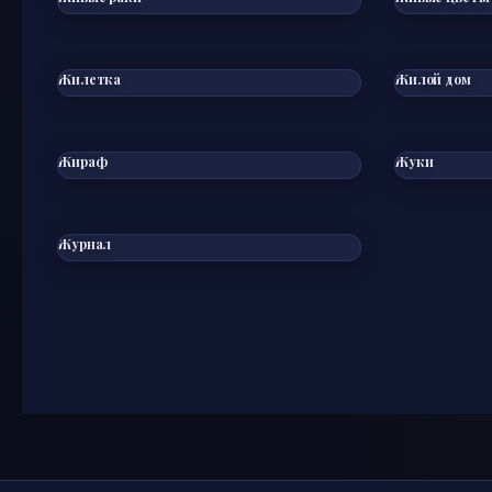
Жилетка
Жилой дом
Жираф
Жуки
Журнал