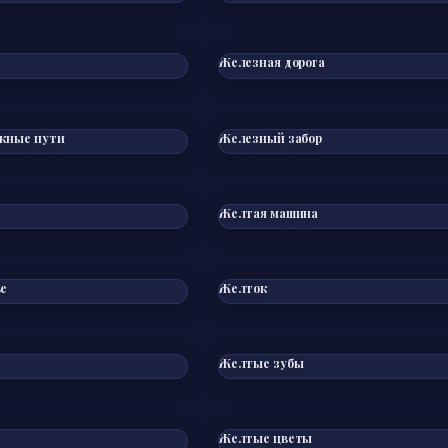
Железная дорога
жные пути
Железный забор
Желтая машина
ье
Желток
Желтые зубы
Желтые цветы