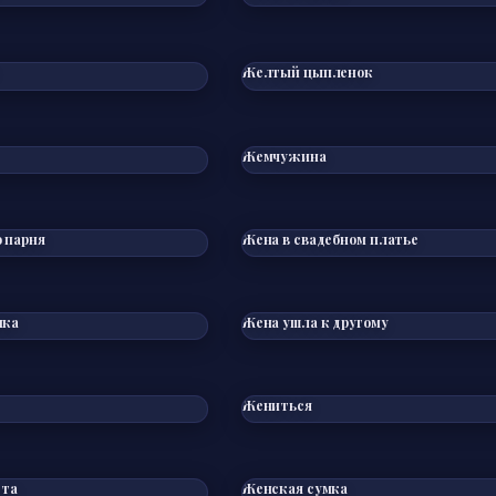
Желтый цыпленок
Жемчужина
 парня
Жена в свадебном платье
ика
Жена ушла к другому
Жениться
ста
Женская сумка