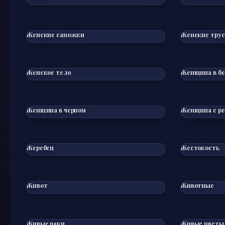
Женские сапожки
Женские тру
Женское тело
Женщина в б
Женщина в черном
Женщина с р
Жеребец
Жестокость
Живот
Животные
Живые раки
Живые цветы