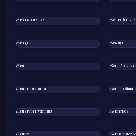
Желтый песок
Желтый цвет
Желудь
Жемчуг
Жена
Жена бывшего
Жена изменила
Жена любовн
Женатый мужчина
Женитьба
Жених
Жених и неве