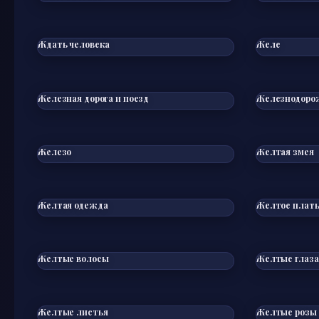
Ждать человека
Желе
Железная дорога и поезд
Железнодоро
Железо
Желтая змея
Желтая одежда
Желтое плат
Желтые волосы
Желтые глаза
Желтые листья
Желтые розы