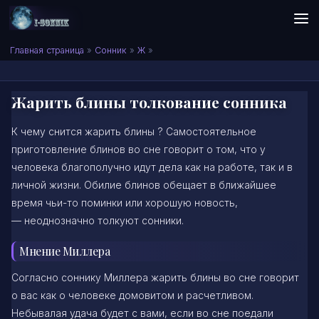
Skip to content
Сонник I-SONNIK.COM
Главная страница
»
Сонник
»
Ж
»
Жарить блины толкование сонника
К чему снится жарить блины ? Самостоятельное
приготовление блинов во сне говорит о том, что у
человека благополучно идут дела как на работе, так и в
личной жизни. Обилие блинов обещает в ближайшее
время чьи-то поминки или хорошую новость,
— неоднозначно толкуют сонники.
Мнение Миллера
Согласно соннику Миллера жарить блины во сне говорит
о вас как о человеке домовитом и расчетливом.
Небывалая удача будет с вами, если во сне поедали