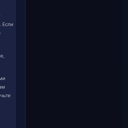
т
. Если
о
е,
ми
ам
ичьте