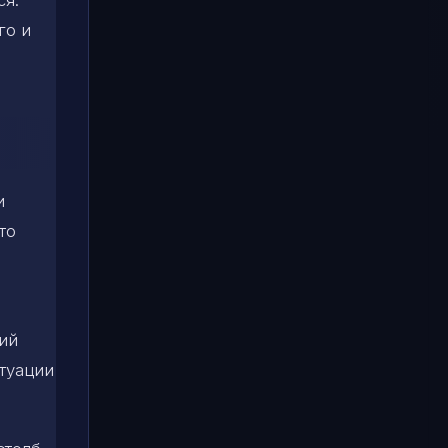
го и
и
то
ий
туации