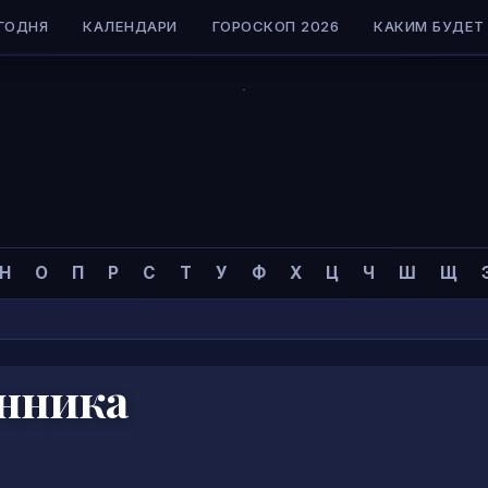
ГОДНЯ
КАЛЕНДАРИ
ГОРОСКОП 2026
КАКИМ БУДЕТ 
Н
О
П
Р
С
Т
У
Ф
Х
Ц
Ч
Ш
Щ
онника