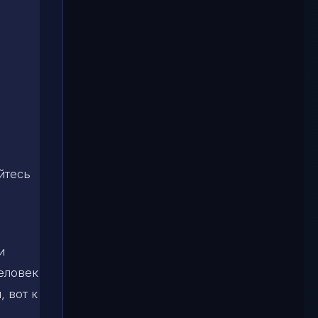
йтесь
и
человек
 вот к