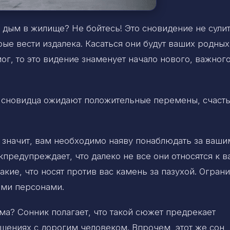
я дым в жилище? Не бойтесь! Это сновидение не сули
рые вести издалека. Касаться они будут ваших родных
г, то это видение знаменует начало нового, важног
, сновидца ожидают положительные перемены, счасть
, значит, вам необходимо наяву понаблюдать за ваши
предупреждает, что далеко не все они относятся к в
акие, что носят против вас камень за пазухой. Огран
ыми персонами.
ма? Сонник полагает, что такой сюжет предрекает
шениях с дорогим человеком. Впрочем, этот же сон