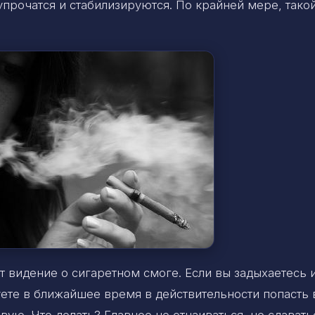
прочатся и стабилизируются. По крайней мере, тако
т видение о сигаретном смоге. Если вы задыхаетесь 
уете в ближайшее время в действительности попасть 
ую. Что делать? Главное не отчаиваться, не сдавать