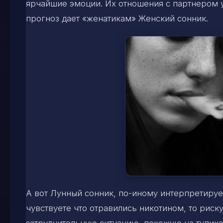
ярчайшие эмоции. Их отношения с партнером у
прогноз дает «женатикам» Женский сонник.
А вот Лунный сонник, по-иному интерпретируе
чувствуете что отравились никотином, то риск
затруднительную ситуацию, похожую на тупиков