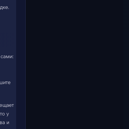
дке.
 сами:
ешите
бещает
то у
ва и