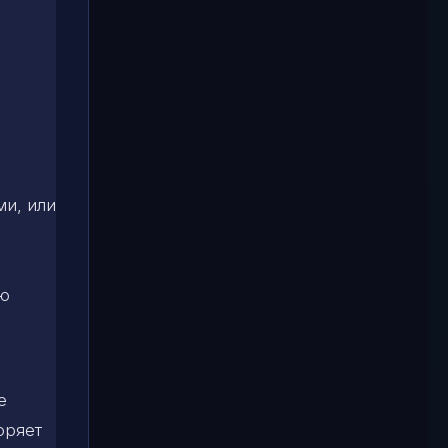
,
ми, или
ую
е
оряет