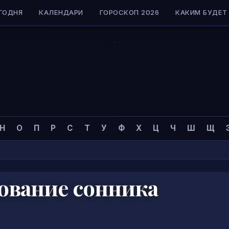
ГОДНЯ
КАЛЕНДАРИ
ГОРОСКОП 2026
КАКИМ БУДЕТ 
Н
О
П
Р
С
Т
У
Ф
Х
Ц
Ч
Ш
Щ
кование сонника