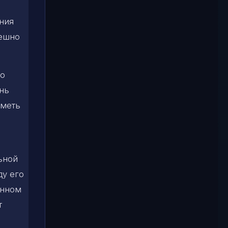
ния
пешно
ло
нь
иметь
ьной
ду его
анном
т