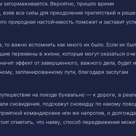
м затормаживается. Вероятно, пришло время
, взяв все силы для преодоления препятствий и реше
что природная настойчивость поможет и заставит ус
а, то важно вспомнить как много их было. Если их бы
шие перемены в жизни, которые могут оказаться оче
начит эффект от завершенного, важного дела, будет 
вному, запланированному пути, благодаря заслугам
путешествие на поезде буквально — к дороге, в реал
тали сновидения, подскажут сновидцу по какому пово
еприятной командировке или же напротив, о долгожд
тоит отметить, что наяву, способ передвижения може