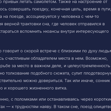
о привык летать самолетом. Также на настроение от
ось совершать поездку, конечная цель, время в пути
а на поезде, ассоциируется у человека с чем-то
 верной трактовки сна, где человек отправился в
остараться вспомнить нюансы внутри интересующего
о говорит о скорой встрече с близкими по духу людь
сь счастливым обладателем места в нем. Возможно,
рьбе за место в важном деле, и целеустремленность
но толкование подобного сюжета, сулит плодотворн
ствительно можно довериться. Так или иначе, сонник
го и хорошего жизненного витка.
енно, с поломками или останавливаясь через коротки
 — к трудностям наяву. В таком сне, поезд олицетв