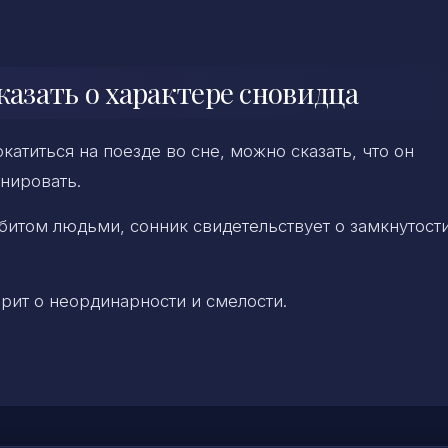
казать о характере сновидца
катиться на поезде во сне, можно сказать, что он
анировать.
абитом людьми, сонник свидетельствует о замкнутост
рит о неординарности и смелости.