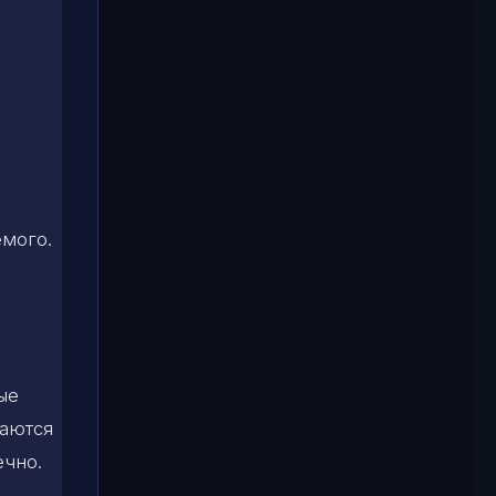
емого.
ые
чаются
ечно.