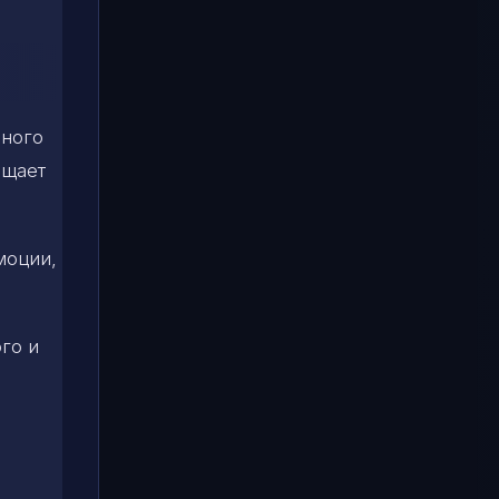
нного
ещает
моции,
го и