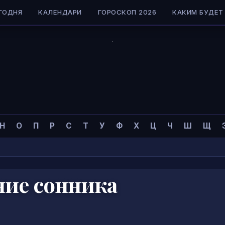
ГОДНЯ
КАЛЕНДАРИ
ГОРОСКОП 2026
КАКИМ БУДЕТ 
Н
О
П
Р
С
Т
У
Ф
Х
Ц
Ч
Ш
Щ
ние сонника