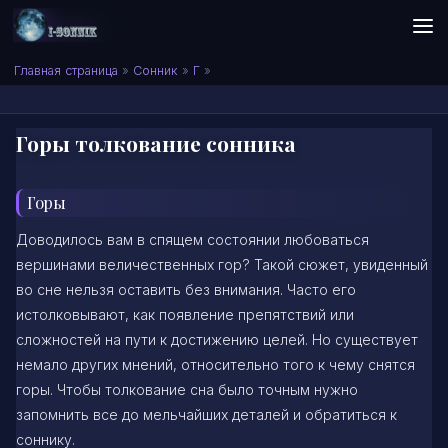
Skip to content
Сонник I-SONNIK.COM
Главная страница
»
Сонник
»
Г
»
Горы толкование сонника
Горы
Доводилось вам в спящем состоянии любоваться
вершинами величественных гор? Такой сюжет, увиденный
во сне нельзя оставить без внимания. Часто его
истолковывают, как появление препятствий или
сложностей на пути к достижению целей. Но существует
немало других мнений, относительно того к чему снятся
горы. Чтобы толкование сна было точным нужно
запомнить все до мельчайших деталей и обратиться к
соннику.