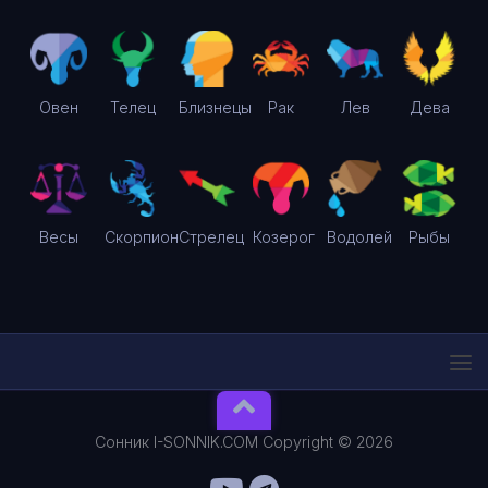
Овен
Телец
Близнецы
Рак
Лев
Дева
Весы
Скорпион
Стрелец
Козерог
Водолей
Рыбы
Сонник I-SONNIK.COM Copyright © 2026