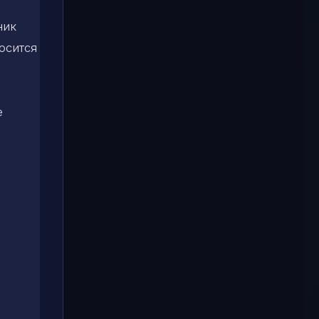
ник
осится
е
м