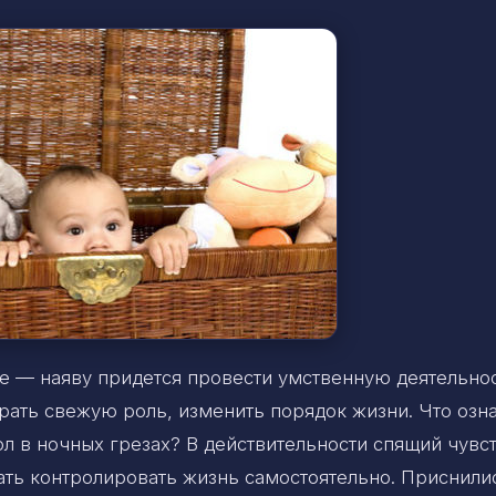
не — наяву придется провести умственную деятельнос
грать свежую роль, изменить порядок жизни. Что озн
л в ночных грезах? В действительности спящий чувс
чать контролировать жизнь самостоятельно. Приснили