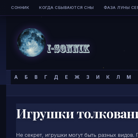
СОННИК
КОГДА СБЫВАЮТСЯ СНЫ
ФАЗА ЛУНЫ СЕ
Skip to content
Сонник
Главная страница
»
Сонник
»
И
»
А
Б
В
Г
Д
Е
Ж
З
И
К
Л
М
I-
SONNIK.COM
Игрушки толкован
Не секрет, игрушки могут быть разных видов. 