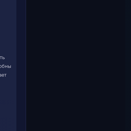
ть
собны
ает