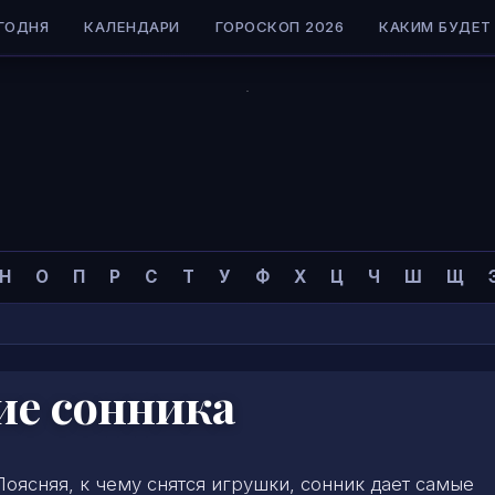
ГОДНЯ
КАЛЕНДАРИ
ГОРОСКОП 2026
КАКИМ БУДЕТ 
Н
О
П
Р
С
Т
У
Ф
Х
Ц
Ч
Ш
Щ
ие сонника
Поясняя, к чему снятся игрушки, сонник дает самые