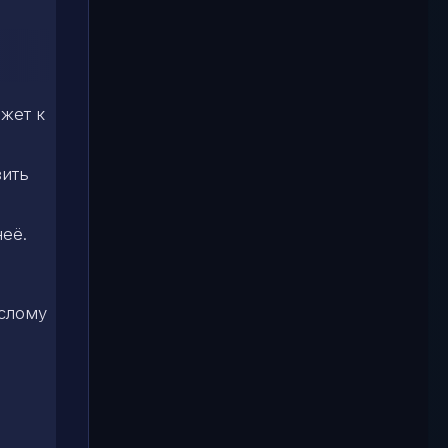
жет к
вить
неё.
ослому