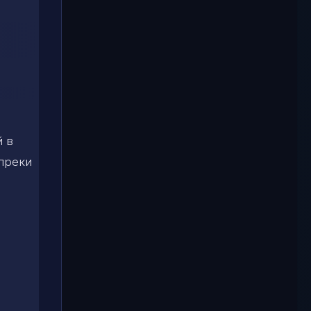
й в
опреки