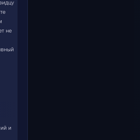
овидцу
ете
м
ет не
ивный
ий и