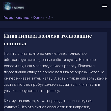
Skip to content
Сонник I-SONNIK.COM
Главная страница
»
Сонник
»
И
»
Инвалидная коляска толкование
сонника
Приято считать, что во сне человек полностью
абстрагируется от дневных забот и суеты. Но это не
совсем так, наш мозг продолжает работу. Причем в
подсознании спящего порою возникают образы, которые
он переживает затем наяву. А есть и такие символы, какие
заставляют, по пробуждению задуматься, или впасть в
уныние, почувствовать тревогу.
К чему, например, может привидеться инвалидная
коляска? Что это сигнал опасности или напротив,