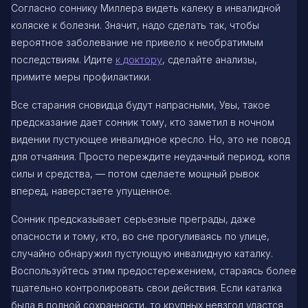
Согласно соннику Миллера видеть калеку в инвалидной
коляске к болезни. Значит, надо сделать так, чтобы
вероятное заболевание не привело к необратимым
последствиям. Идите
к доктору
, сделайте анализы,
примите меры профилактики.
Все старания сновидца будут напрасными, Увы, такое
предсказание дает сонник тому, кто заметил в ночном
видении пустующее инвалидное кресло. Но, это не повод
для отчаяния. Просто переждите неудачный период, копя
силы и средства, — потом сделаете мощный рывок
вперед, наверстаете упущенное.
Сонник предсказывает серьезные преграды, даже
опасности и тому, кто, во сне прогуливаясь по улице,
случайно обнаружил пустующую инвалидную каталку.
Воспользуйтесь этим предостережением, стараясь более
тщательно контролировать свои действия. Если каталка
была в полной сохранности, то крупных невзгод удастся