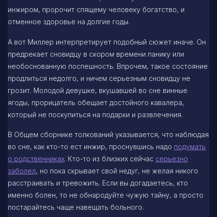
инжиром, пророчит спящему человеку богатство, и
отменное здоровье на долгие годы.
А вот Миллер интерпретирует подобный сюжет иначе. Он
предрекает сновидцу в скором времени панику или
необоснованную поспешность. Впрочем, такое состояние
продлиться недолго, и ничем серьезным сновидцу не
грозит. Молодой девушке, вкушавшей во сне винные
ягоды, прорицатель обещает достойного кавалера,
который не поскупиться на подарки и развлечения.
В Общем сборнике толкований указывается, что наблюдая
во сне, как кто-то ест инжир, проснувшись надо
подумать
о родственниках
. Кто-то из близких сейчас
серьезно
заболел
, но пока скрывает свой недуг, не желая никого
расстраивать и тревожить. Если вы догадаетесь, кто
именно болен, то не обнародуйте чужую тайну, а просто
постарайтесь чаще навещать больного.