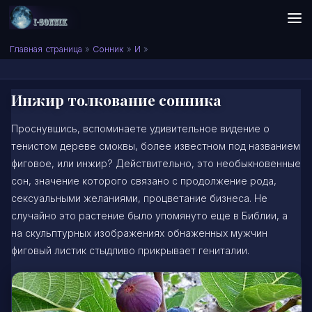
Skip to content
Сонник I-SONNIK.COM
Главная страница
»
Сонник
»
И
»
Инжир толкование сонника
Проснувшись, вспоминаете удивительное видение о
тенистом дереве смоквы, более известном под названием
фиговое, или инжир? Действительно, это необыкновенные
сон, значение которого связано с продолжение рода,
сексуальными желаниями, процветание бизнеса. Не
случайно это растение было упомянуто еще в Библии, а
на скульптурных изображениях обнаженных мужчин
фиговый листик стыдливо прикрывает гениталии.