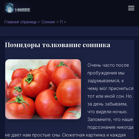
Skip to content
Сонник I-SONNIK.COM
Главная страница
»
Сонник
»
П
»
Помидоры толкование сонника
Очень часто после
пробуждения мы
задумываемся, к
чему мог присниться
тот или иной сон. Но
за день забываем,
что видели ночью.
Запомните, что наше
подсознание никогда
не дает нам простые сны. Сюжетная картинка и каждая