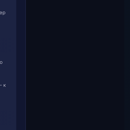
лер
о
– к