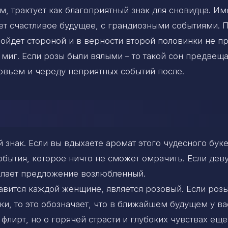
, трактует как благоприятный знак для сновидца. И
ет счастливое будущее, с грандиозными событиями. 
ойдет стороной и в верности второй половинки не п
 миг. Если розы были вялыми – то такой сон предвещ
овьем и череду неприятных событий после.
знак. Если вы вдыхаете аромат этого чудесного буке
обытия, которое ничто не сможет омрачить. Если дев
делает предложение возлюбленный.
вится каждой женщине, является розовый. Если розы
и, то это обозначает, что в ближайшем будущем у ва
лирт, но о горячей страсти и глубоких чувствах еще