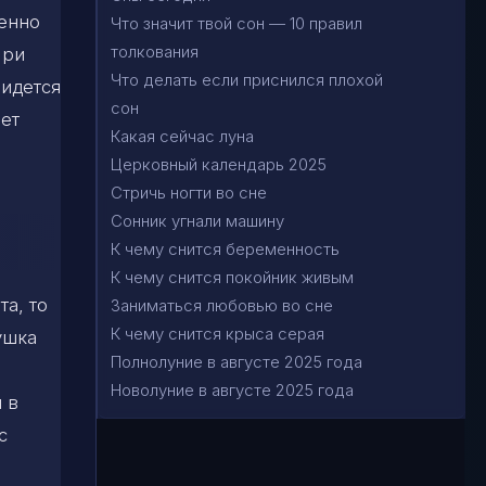
менно
Что значит твой сон — 10 правил
толкования
При
Что делать если приснился плохой
ридется
сон
ает
Какая сейчас луна
Церковный календарь 2025
Стричь ногти во сне
Сонник угнали машину
К чему снится беременность
К чему снится покойник живым
та, то
Заниматься любовью во сне
К чему снится крыса серая
ушка
Полнолуние в августе 2025 года
Новолуние в августе 2025 года
 в
с