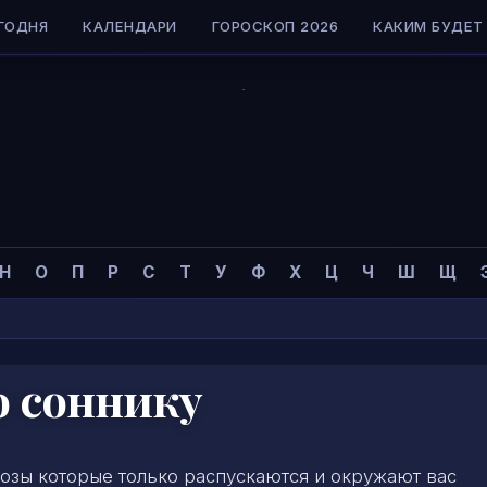
ГОДНЯ
КАЛЕНДАРИ
ГОРОСКОП 2026
КАКИМ БУДЕТ 
Н
О
П
Р
С
Т
У
Ф
Х
Ц
Ч
Ш
Щ
о соннику
озы которые только распускаются и окружают вас