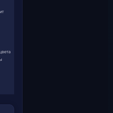
ит
цвета
ы