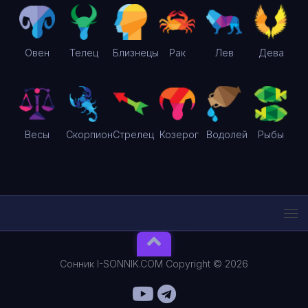
Овен
Телец
Близнецы
Рак
Лев
Дева
Весы
Скорпион
Стрелец
Козерог
Водолей
Рыбы
Сонник I-SONNIK.COM Copyright © 2026