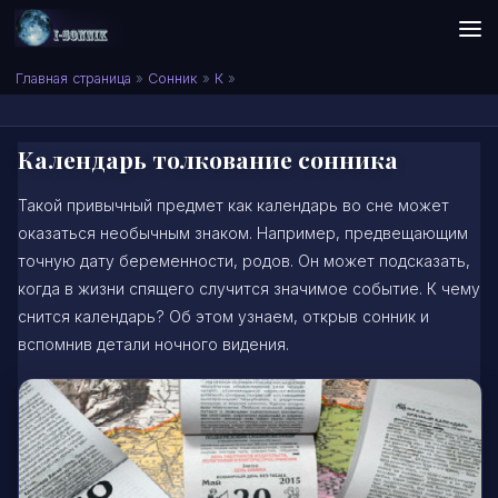
Skip to content
Сонник I-SONNIK.COM
Главная страница
»
Сонник
»
К
»
Календарь толкование сонника
Такой привычный предмет как календарь во сне может
оказаться необычным знаком. Например, предвещающим
точную дату беременности, родов. Он может подсказать,
когда в жизни спящего случится значимое событие. К чему
снится календарь? Об этом узнаем, открыв сонник и
вспомнив детали ночного видения.