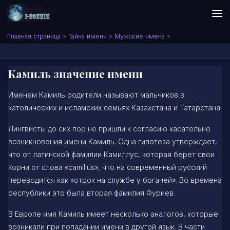
Skip to content
Сонник I-SONNIK.COM
Главная страница
»
Тайна имени
»
Мужские имена
»
Камиль значение имени
Именем Камиль родители называют мальчиков в
католических и исламских семьях Казахстана и Татарстана.
Лингвисты до сих пор не пришли к согласию касательно
возникновения имени Камиль. Одна гипотеза утверждает,
что от латинской фамилии Камиллус, которая берет свои
корни от слова «camillus», что на современный русский
переводится как «отрок на службе у богачей». Во времена
республики это была вторая фамилия Фуриев.
В Европе имя Камиль имеет несколько аналогов, которые
возникали при попадании имени в другой язык. В части