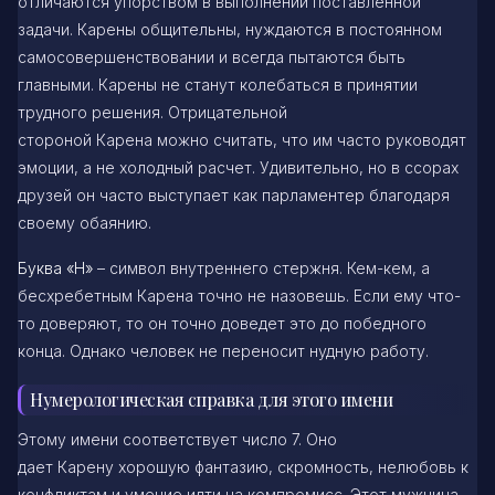
отличаются упорством в выполнении поставленной
задачи. Карены общительны, нуждаются в постоянном
самосовершенствовании и всегда пытаются быть
главными. Карены не станут колебаться в принятии
трудного решения. Отрицательной
стороной Карена можно считать, что им часто руководят
эмоции, а не холодный расчет. Удивительно, но в ссорах
друзей он часто выступает как парламентер благодаря
своему обаянию.
Буква «Н»
– символ внутреннего стержня. Кем-кем, а
бесхребетным Карена точно не назовешь. Если ему что-
то доверяют, то он точно доведет это до победного
конца. Однако человек не переносит нудную работу.
Нумерологическая справка для этого имени
Этому имени соответствует число 7. Оно
дает Карену хорошую фантазию, скромность, нелюбовь к
конфликтам и умение идти на компромисс. Этот мужчина