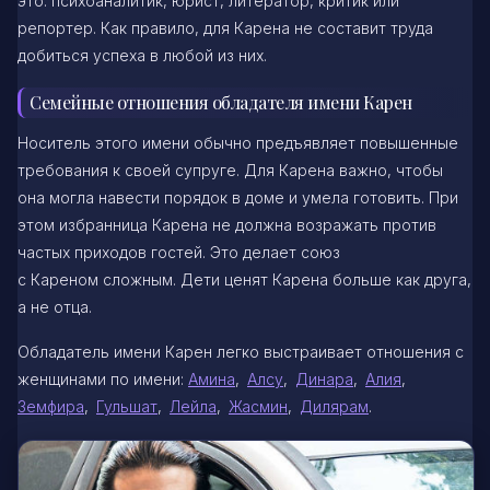
это: психоаналитик, юрист, литератор, критик или
репортер. Как правило, для Карена не составит труда
добиться успеха в любой из них.
Семейные отношения обладателя имени Карен
Носитель этого имени обычно предъявляет повышенные
требования к своей супруге. Для Карена важно, чтобы
она могла навести порядок в доме и умела готовить. При
этом избранница Карена не должна возражать против
частых приходов гостей. Это делает союз
с Кареном сложным. Дети ценят Карена больше как друга,
а не отца.
Обладатель имени Карен легко выстраивает отношения с
женщинами по имени:
Амина
,
Алсу
,
Динара
,
Алия
,
Земфира
,
Гульшат
,
Лейла
,
Жасмин
,
Дилярам
.