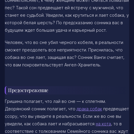
сонникпоясняет, к чему женщине может сниться лохматый
пес? Такой сон предвещает ей встречу с мужчиной, что
станет ее судьбой. Увидели, как крутиться и лает собака, у
которой белая шерсть? По предсказанию сонника вас в
будущем ждет большая удача и карьерный рост.
Человек, что во сне убил черного кобеля, в реальности
сможет преодолеть все неприятности. Приснилась, что
собака во сне лает, защищая вас? Сонник Ванги считает,
что вам покровительствует Ангел-Хранитель.
Предостережение
Гришина полагает, что лай во сне — к сплетням.
Дворянский сонник полагает, что
драка собак
предвещает
ссору, что вы увидите в реальности. Если же во сне вы
увидели, как собака лает и набрасывается
на кота
, то в
соответствие с толкованием Семейного сонника вас ждут