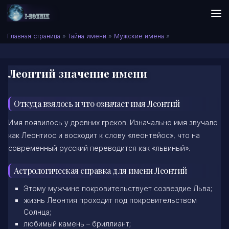
Skip to content
Сонник I-SONNIK.COM
Главная страница
»
Тайна имени
»
Мужские имена
»
Леонтий значение имени
Откуда взялось и что означает имя Леонтий
Имя появилось у древних греков. Изначально имя звучало
как Леонтиос и восходит к слову «леонтейос», что на
современный русский переводится как «львиный».
Астрологическая справка для имени Леонтий
Этому мужчине
покровительствует созвездие Льва;
жизнь Леонтия проходит под покровительством
Солнца;
любимый камень – бриллиант;