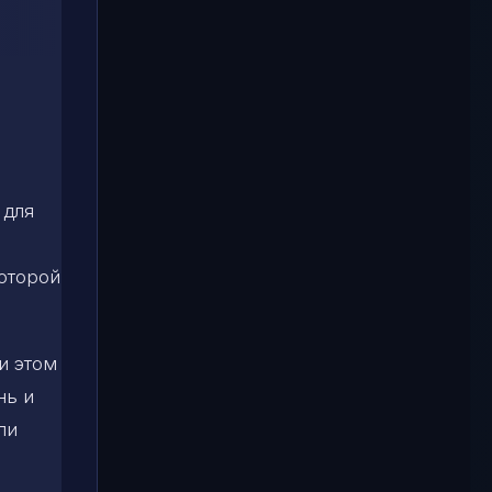
е
 для
которой
и этом
нь и
ли