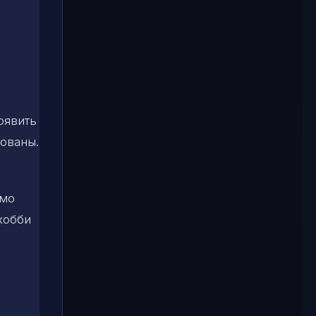
оявить
зованы.
имо
хобби