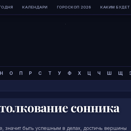
ГОДНЯ
КАЛЕНДАРИ
ГОРОСКОП 2026
КАКИМ БУДЕТ 
Н
О
П
Р
С
Т
У
Ф
Х
Ц
Ч
Ш
Щ
 толкование сонника
не, значит быть успешным в делах, достичь вершины