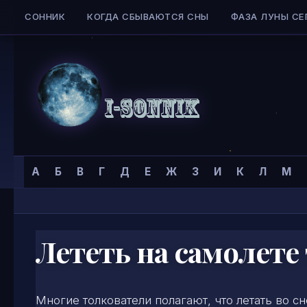
СОННИК
КОГДА СБЫВАЮТСЯ СНЫ
ФАЗА ЛУНЫ СЕ
Skip to content
Сонник
Главная страница
»
Сонник
»
Л
»
А
Б
В
Г
Д
Е
Ж
З
И
К
Л
М
I-
SONNIK.COM
Лететь на самолете
Многие толкователи полагают, что летать во с