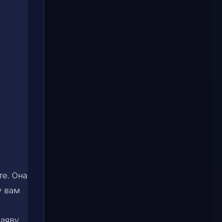
те. Она
у вам
аяву.