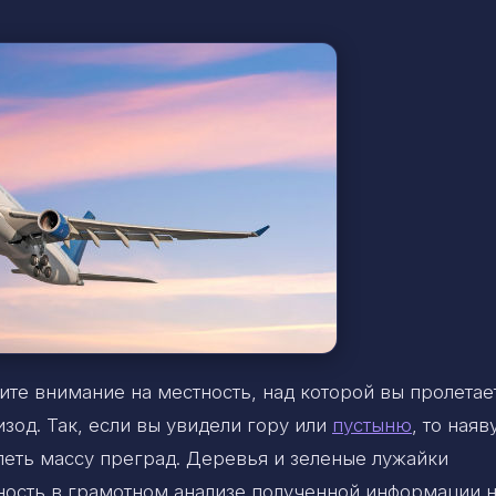
тите внимание на местность, над которой вы пролетае
изод. Так, если вы увидели гору или
пустыню
, то наяв
леть массу преград. Деревья и зеленые лужайки
ость в грамотном анализе полученной информации н