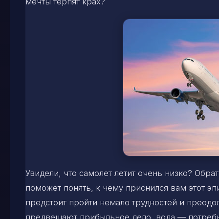
мечты терпят крах?
Увидели, что самолет летит очень низко? Обра
поможет понять, к чему приснился вам этот эп
предстоит пройти немало трудностей и преодо
предвещают прибыльное дело, вода — потребн