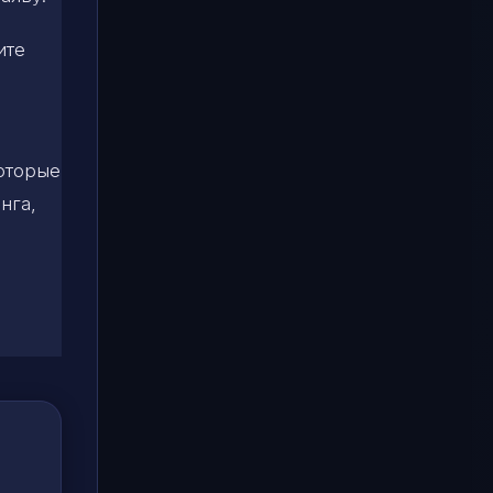
ите
которые
нга,