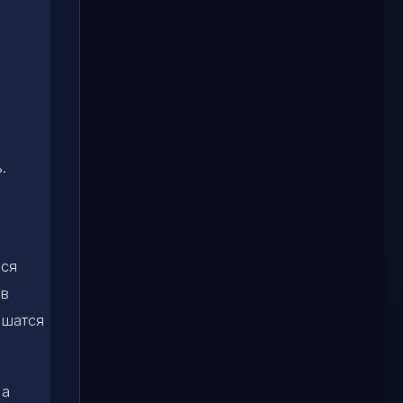
.
йся
 в
ешатся
 а