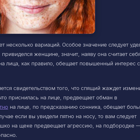
ет несколько вариаций. Особое значение следует уде
 привиделся женщине, значит, наяву она считает себ
на лица, как правило, обещает повышенный интерес 
яется свидетельством того, что спящий жаждет измен
то приснилась на лице, предвещает обман в
тно
на лице, по предсказанию сонника, обещает бол
учае если вы увидели пятно на носу, то вам следует
ышко на щеке предвещает агрессию, на подбородке 
опасно.