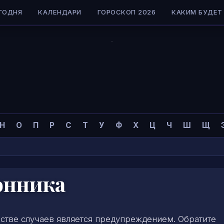
ГОДНЯ
КАЛЕНДАРИ
ГОРОСКОП 2026
КАКИМ БУДЕТ 
Н
О
П
Р
С
Т
У
Ф
Х
Ц
Ч
Ш
Щ
онника
нстве случаев является предупреждением. Обратите