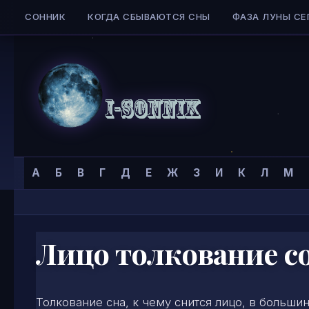
СОННИК
КОГДА СБЫВАЮТСЯ СНЫ
ФАЗА ЛУНЫ СЕ
Skip to content
Сонник
Главная страница
»
Сонник
»
Л
»
А
Б
В
Г
Д
Е
Ж
З
И
К
Л
М
I-
SONNIK.COM
Лицо толкование с
Толкование сна, к чему снится лицо, в больши