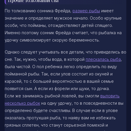
Прочие толкования сна
По толкованию сонника Фрейда,
размер рыбы
имеет
значение и определяет мужское начало. Особо крупные
особи, что пойманы, отождествляют детей спящего.
Именно поэтому сонник Фрейда считает, что рыбалка на
удочку символизирует скорую беременность.
Однако следует учитывать все детали, что привиделись во
сне. Так, нужно, чтобы вода, в которой
плескалась рыба
,
была чистой. О пол ребенка легко определить по виду
пойманной рыбы. Так, если улов состоит из окуней и
карасей, то с большей вероятностью в вашей семье
появится сын. А если из форели или щуки, то дочка.
Если же занимаясь рыбной ловлей, вы смогли
выловить
несколько рыбок
на одну удочку, то в повседневности вы
определенно будете счастливы. В случае если в улове
оказалась протухшая рыба, то наяву вам не избежать
грязных сплетен, что станут серьезной помехой и