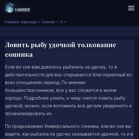
Skip to content
Сонник I-SONNIK.COM
Главная страница
»
Сонник
»
Л
»
Ловить рыбу удочкой толкование
сонника
Если во сне вам довелось рыбачить на удочку, то в
действительности для вас открывается благоприятный во
всех отношениях период. По мнению
большинствасонников, все у вас сложится в жизни
хорошо. Подробнее узнать, к чему снится ловить рыбу
удочкой, можно, если вспомнить все детали увиденного и
проанализировать их.
По предсказанию Универсального сонника, ели во сне вы
видите, как рыбалка на удочку оказывается удачной, то и в