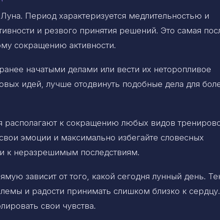
Луна. Период характеризуется медлительностью и
тивности и резвого принятия решений. Это самая пос
кому сокращению активности.
 ранее начатыми делами или вести их неторопливое
овых идей, лучше отодвинуть подобные дела для бол
дня располагают к сокращению любых видов тренирово
е свои эмоции и максимально избегайте словесных
ти к неразрешимым последствиям.
ямую зависит от того, какой сегодня лунный день. Т
блемы и радости принимать слишком близко к сердцу.
лировать свои чувства.