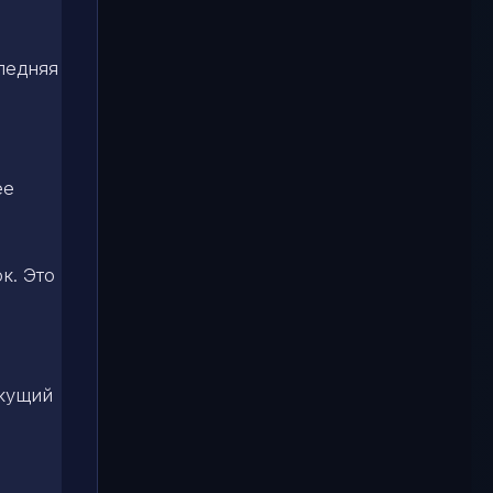
ледняя
ее
к. Это
екущий