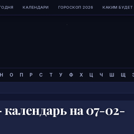
ГОДНЯ
КАЛЕНДАРИ
ГОРОСКОП 2026
КАКИМ БУДЕТ 
Н
О
П
Р
С
Т
У
Ф
Х
Ц
Ч
Ш
Щ
календарь на 07-02-