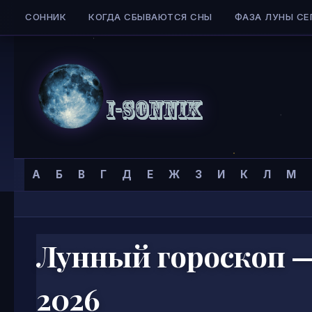
СОННИК
КОГДА СБЫВАЮТСЯ СНЫ
ФАЗА ЛУНЫ СЕ
Skip to content
Сонник
Главная страница
»
А
Б
В
Г
Д
Е
Ж
З
И
К
Л
М
I-
SONNIK.COM
Лунный гороскоп — 
2026