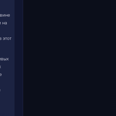
овине
 на
 этот
ивых
х
е
в