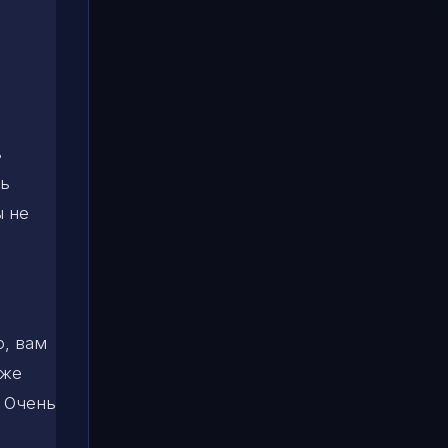
.
ь
сь
ы не
о, вам
аже
. Очень