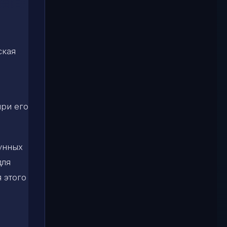
ская
при его
лунных
для
я этого