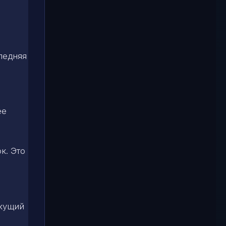
ледняя
ее
к. Это
екущий