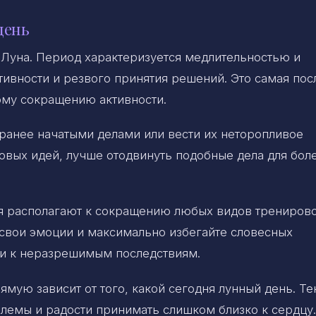
день
Луна. Период характеризуется медлительностью и
тивности и резвого принятия решений. Это самая пос
кому сокращению активности.
 ранее начатыми делами или вести их неторопливое
овых идей, лучше отодвинуть подобные дела для бол
дня располагают к сокращению любых видов тренирово
е свои эмоции и максимально избегайте словесных
ти к неразрешимым последствиям.
ямую зависит от того, какой сегодня лунный день. Т
блемы и радости принимать слишком близко к сердцу.