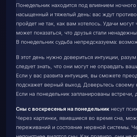
Понедельник находится под влиянием ночного 
насыщенный и тяжелый день: вас ждут противо
пройдет не так, как вам хотелось. Удачи могут
может показаться, что друзья стали ненадежны
В понедельник судьба непредсказуема: возмож
В этот день нужно довериться интуиции, разум
следует знать, что они могут не оправдать ва
Если у вас развита интуиция, вы сможете прео
подскажет верный выход. Доверьтесь своему н
Если на понедельник запланированы встречи,
Сны с воскресенья на понедельник
несут пси
Через картинки, явившиеся во время сна, мож
переживаний и состояние нервной системы. Че
непонятнее видятся сны. Как правило, они не с