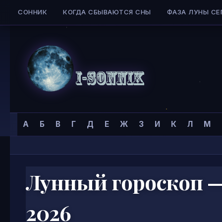
СОННИК
КОГДА СБЫВАЮТСЯ СНЫ
ФАЗА ЛУНЫ СЕ
Skip to content
Сонник
Главная страница
»
А
Б
В
Г
Д
Е
Ж
З
И
К
Л
М
I-
SONNIK.COM
Лунный гороскоп —
2026