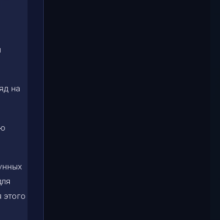
я
яд на
ью
лунных
для
я этого