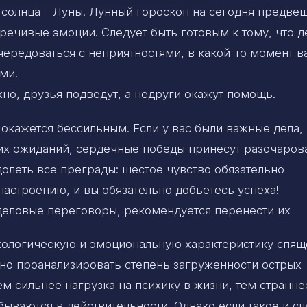
солнца – Луны. Лунный гороскоп на сегодня предве
речивые эмоции. Следует быть готовым к тому, что д
 чередоваться с неприятностями, в какой-то момент в
ми.
но, друзья подведут, а недруги окажут помощь.
 окажется бессильным. Если у вас были важные дела,
ших ожиданий, сердечные победы принесут разочаров
долеть все преграды: шестое чувство обязательно
астроению, и вы обязательно добьетесь успеха!
 деловые переговоры, рекомендуется перенести их
хологическую и эмоциональную характеристику спящ
но проанализировать степень загруженности острых
м сильнее нагрузка на психику в жизни, тем странне
бываются в действительности. Однако если такое и сл