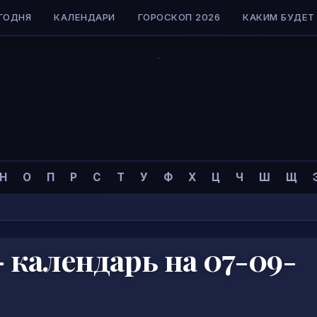
ГОДНЯ
КАЛЕНДАРИ
ГОРОСКОП 2026
КАКИМ БУДЕТ 
Н
О
П
Р
С
Т
У
Ф
Х
Ц
Ч
Ш
Щ
 календарь на 07-09-