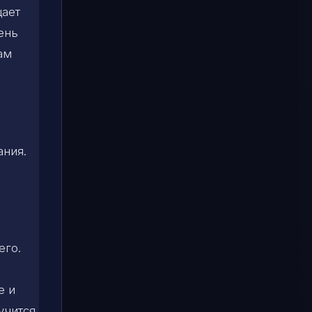
щает
ень
ам
ания.
его.
е и
учится,