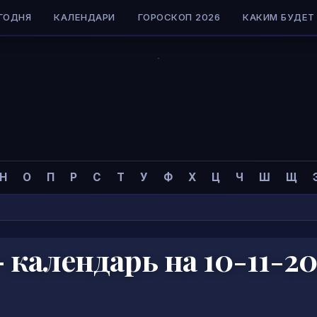
ГОДНЯ
КАЛЕНДАРИ
ГОРОСКОП 2026
КАКИМ БУДЕТ 
Н
О
П
Р
С
Т
У
Ф
Х
Ц
Ч
Ш
Щ
календарь на 10-11-20