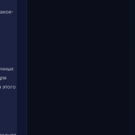
акое-
лунных
для
я этого
ледняя