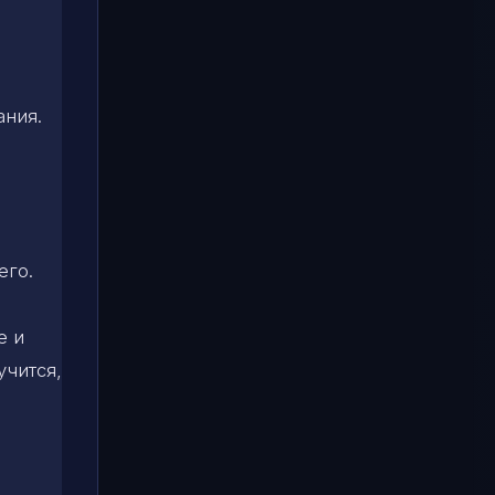
ания.
его.
е и
учится,