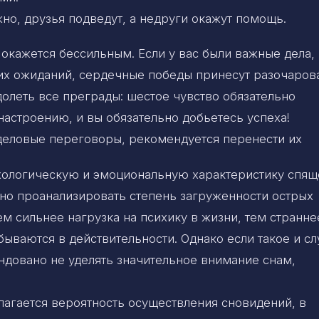
но, друзья подведут, а недруги окажут помощь.
 окажется бессильным. Если у вас были важные дела,
ших ожиданий, сердечные победы принесут разочаров
долеть все преграды: шестое чувство обязательно
астроению, и вы обязательно добьетесь успеха!
 деловые переговоры, рекомендуется перенести их
хологическую и эмоциональную характеристику спящ
но проанализировать степень загруженности острых
м сильнее нагрузка на психику в жизни, тем странне
бываются в действительности. Однако если такое и сл
ндовано не уделять значительное внимание снам,
агается вероятность осуществления сновидений, в