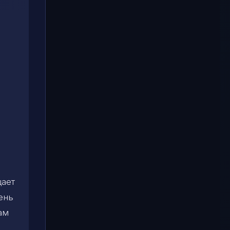
щает
ень
ам