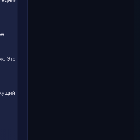
ее
к. Это
екущий