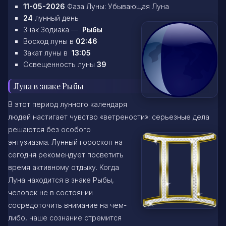
11-05-2026
Фаза Луны: Убывающая Луна
24
лунный день
Знак Зодиака —
Рыбы
Восход луны в
02:46
Закат луны в
13:05
Освещенность луны
39
Луна в знаке Рыбы
В этот период лунного календаря
людей настигает чувство «ветрености»: серьезные дела
решаются без особого
энтузиазма. Лунный гороскоп на
сегодня рекомендует посветить
время активному отдыху. Когда
Луна находится в знаке Рыбы,
человек не в состоянии
сосредоточить внимание на чем-
либо, наше сознание стремится