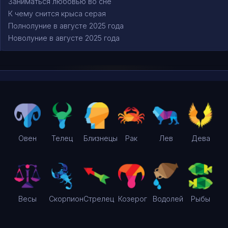
Заниматься любовью во сне
К чему снится крыса серая
Полнолуние в августе 2025 года
Новолуние в августе 2025 года
Овен
Телец
Близнецы
Рак
Лев
Дева
Весы
Скорпион
Стрелец
Козерог
Водолей
Рыбы