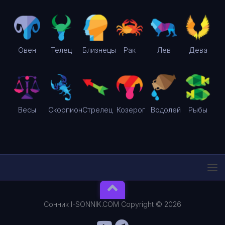
Овен
Телец
Близнецы
Рак
Лев
Дева
Весы
Скорпион
Стрелец
Козерог
Водолей
Рыбы
Сонник I-SONNIK.COM Copyright © 2026