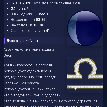
12-03-2026
Фаза Луны: Убывающая Луна
24
лунный день
Знак Зодиака —
Весы
Восход луны в
03:35
Закат луны в
08:46
Освещенность луны
41
Луна в знаке Весы
Характеристика знака зодиака
Весы
Лунный гороскоп на сегодня
рекомендует уделить время
отдыху, особенно, если позади
напряженная работа.
Рекомендуется не начинать то,
что вы задумали, лучше доделать
старые дела. Данный период лунного календаря станет
благоприятным для сотрудничества, принять то или иное