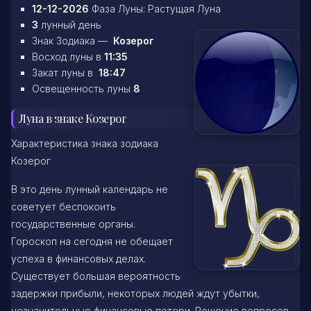
12-12-2026
Фаза Луны: Растущая Луна
3
лунный день
Знак Зодиака —
Козерог
Восход луны в
11:35
Закат луны в
18:47
Освещенность луны
8
Луна в знаке Козерог
Характеристика знака зодиака
Козерог
В это день лунный календарь не
советует беспокоить
государственные органы.
Гороскоп на сегодня не обещает
успеха в финансовых делах.
Существует большая вероятность
задержки прибыли, некоторых людей ждут убытки,
незначительные финансовые потери. Решение вопросов,