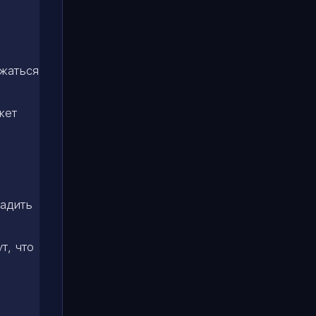
ржаться
жет
ладить
т, что