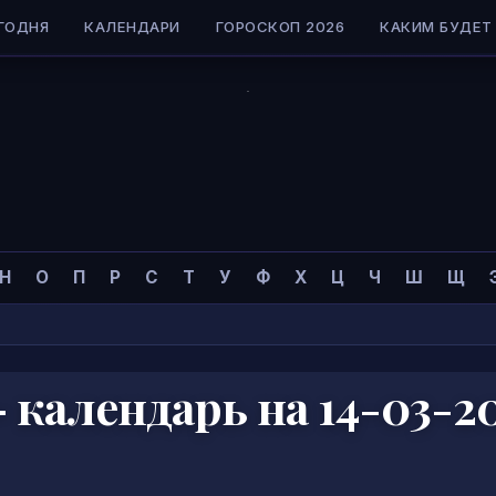
ГОДНЯ
КАЛЕНДАРИ
ГОРОСКОП 2026
КАКИМ БУДЕТ 
Н
О
П
Р
С
Т
У
Ф
Х
Ц
Ч
Ш
Щ
календарь на 14-03-2