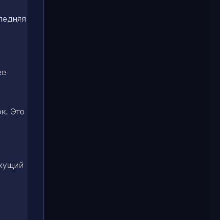
ледняя
ее
к. Это
екущий