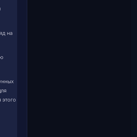
я
яд на
ью
лунных
для
я этого