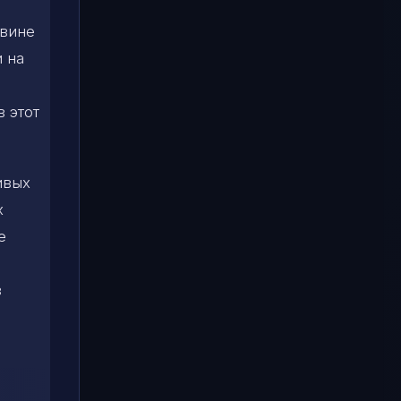
овине
 на
 этот
ивых
х
е
в