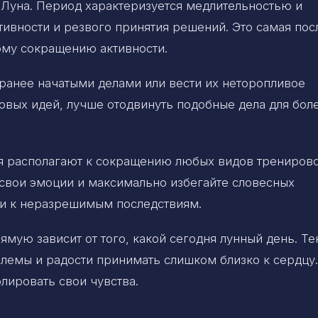
Луна. Период характеризуется медлительностью и
тивности и резвого принятия решений. Это самая пос
кому сокращению активности.
 ранее начатыми делами или вести их неторопливое
овых идей, лучше отодвинуть подобные дела для бол
дня располагают к сокращению любых видов тренирово
е свои эмоции и максимально избегайте словесных
ти к неразрешимым последствиям.
ямую зависит от того, какой сегодня лунный день. Т
блемы и радости принимать слишком близко к сердцу.
лировать свои чувства.