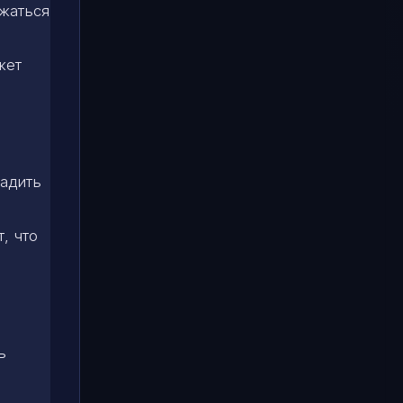
ржаться
жет
ладить
, что
ь