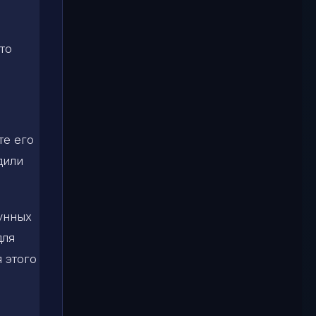
то
те его
дили
лунных
для
я этого