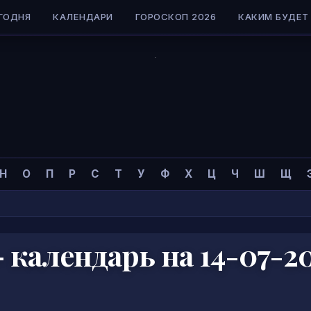
ГОДНЯ
КАЛЕНДАРИ
ГОРОСКОП 2026
КАКИМ БУДЕТ 
Н
О
П
Р
С
Т
У
Ф
Х
Ц
Ч
Ш
Щ
календарь на 14-07-2