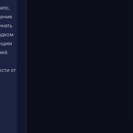
ило,
дение
инать
садком
вещим
ей.
сти от