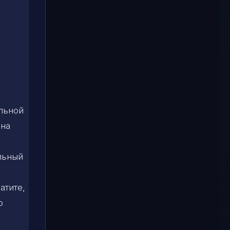
льной
 на
льный
атите,
ю