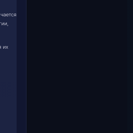
чается
гии,
я их