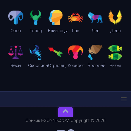
Овен
Телец
Близнецы
Рак
Лев
Дева
Весы
Скорпион
Стрелец
Козерог
Водолей
Рыбы
Сонник I-SONNIK.COM Copyright © 2026