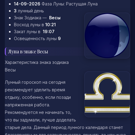
14-09-2026
Фаза Луны: Растущая Луна
3
лунный день
Знак Зодиака —
Весы
Восход луны в
10:21
Закат луны в
19:07
Освещенность луны
9
Луна в знаке Весы
Характеристика знака зодиака
Весы
Лунный гороскоп на сегодня
рекомендует уделить время
отдыху, особенно, если позади
напряженная работа.
Рекомендуется не начинать то,
что вы задумали, лучше доделать
старые дела. Данный период лунного календаря станет
благоприятным для сотрудничества, принять то или иное