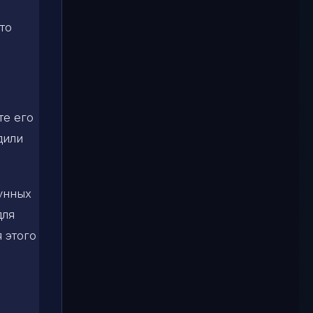
то
те его
дили
лунных
для
я этого