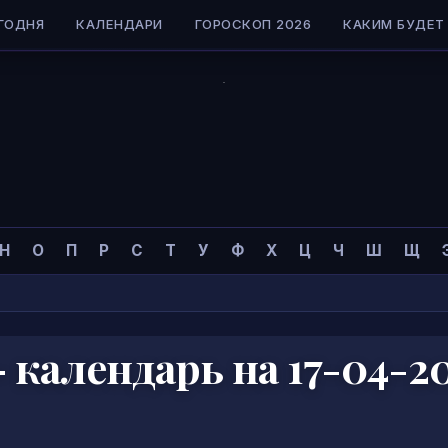
ГОДНЯ
КАЛЕНДАРИ
ГОРОСКОП 2026
КАКИМ БУДЕТ 
Н
О
П
Р
С
Т
У
Ф
Х
Ц
Ч
Ш
Щ
календарь на 17-04-2