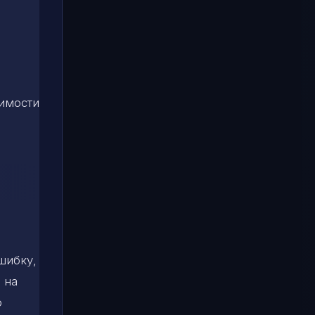
симости
шибку,
 на
о