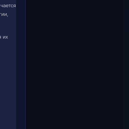
чается
гии,
я их