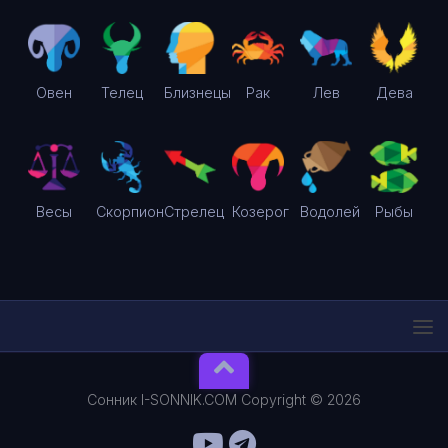
Овен
Телец
Близнецы
Рак
Лев
Дева
Весы
Скорпион
Стрелец
Козерог
Водолей
Рыбы
Сонник I-SONNIK.COM Copyright © 2026