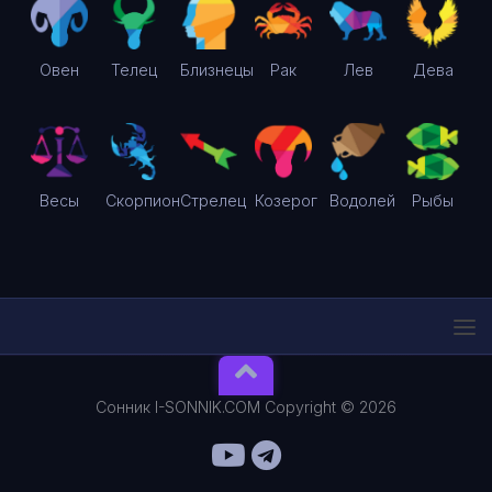
Овен
Телец
Близнецы
Рак
Лев
Дева
Весы
Скорпион
Стрелец
Козерог
Водолей
Рыбы
Сонник I-SONNIK.COM Copyright © 2026