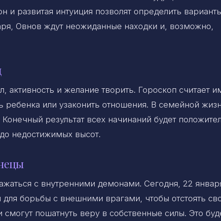
он и развитая интуиция позволят определить вариант
аря, Овнов ждут неожиданные находки и, возможно,
ц
, активность и желание творить. Гороскоп считает и
ть ребенка или узаконить отношения. В семейной жиз
о. Конечный результат всех начинаний будет положите
 до недостижимых высот.
знецы
ражаться с внутренними демонами. Сегодня, 22 январ
 для борьбы с внешними врагами, чтобы отстоять св
 смогут пошатнуть веру в собственные силы. Это буд