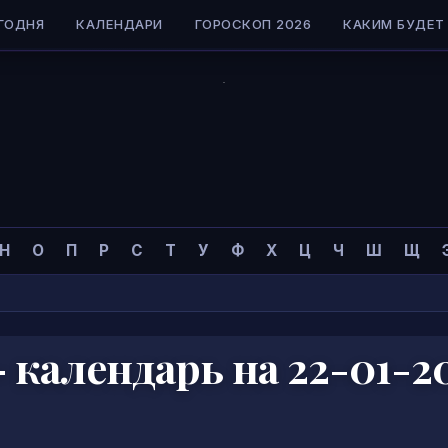
ГОДНЯ
КАЛЕНДАРИ
ГОРОСКОП 2026
КАКИМ БУДЕТ 
Н
О
П
Р
С
Т
У
Ф
Х
Ц
Ч
Ш
Щ
календарь на 22-01-2