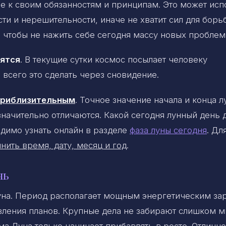
е к своим обязанностям и принципам. Это может исп
сти и нерешительности, иначе не хватит сил для борь
, чтобы не нажить себе сегодня массу новых проблем
нятся
. В текущие сутки космос посылает человеку
всего это сделать через сновидение.
 приблизительным
. Точное значение начала и конца 
 значительно отличаются. Какой сегодня лунный день 
димо узнать онлайн в разделе
фаза луны сегодня
. Дл
нить время, дату, месяц и год
.
нь
уна. Период располагает мощным энергетическим за
ления планов. Крупные дела не забирают слишком м
ама Луна только начинает прибавлять в росте. Отличн