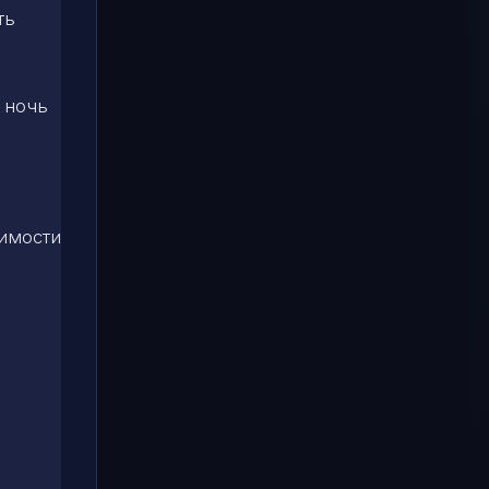
ть
 ночь
симости