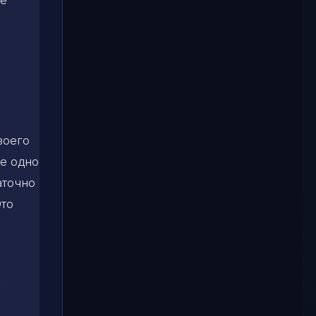
воего
е одно
аточно
Это