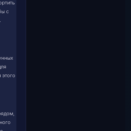
ортить
бы с
.
лунных
для
я этого
рядом,
ного
ое