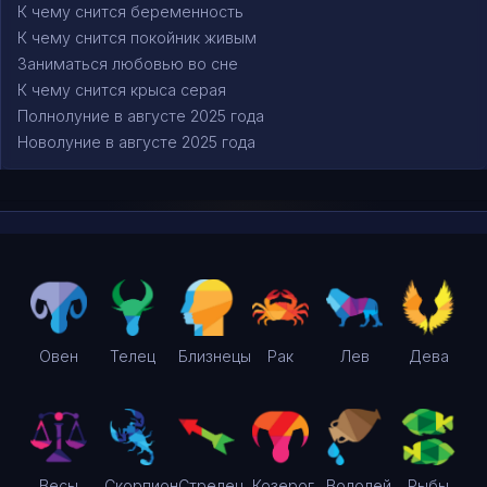
К чему снится беременность
К чему снится покойник живым
Заниматься любовью во сне
К чему снится крыса серая
Полнолуние в августе 2025 года
Новолуние в августе 2025 года
Овен
Телец
Близнецы
Рак
Лев
Дева
Весы
Скорпион
Стрелец
Козерог
Водолей
Рыбы