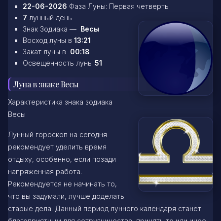
22-06-2026
Фаза Луны: Первая четверть
7
лунный день
Знак Зодиака —
Весы
Восход луны в
13:21
Закат луны в
00:18
Освещенность луны
51
Луна в знаке Весы
Характеристика знака зодиака
Весы
Лунный гороскоп на сегодня
рекомендует уделить время
отдыху, особенно, если позади
напряженная работа.
Рекомендуется не начинать то,
что вы задумали, лучше доделать
старые дела. Данный период лунного календаря станет
благоприятным для сотрудничества, принять то или иное