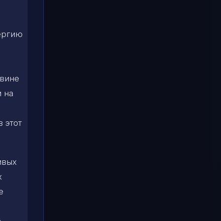
нергию
овине
 на
 этот
ивых
х
е
в