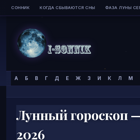
СОННИК
КОГДА СБЫВАЮТСЯ СНЫ
ФАЗА ЛУНЫ СЕ
Skip to content
Сонник
Главная страница
»
А
Б
В
Г
Д
Е
Ж
З
И
К
Л
М
I-
SONNIK.COM
Лунный гороскоп — 
2026