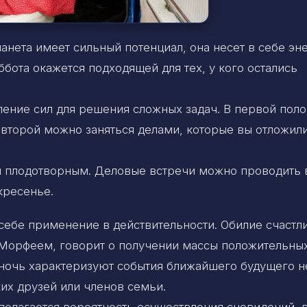
анета имеет сильный потенциал, она несет в себе э
ббота окажется подходящей для тех, у кого остались
ение сил для решения сложных задач. В первой пол
 второй можно заняться делами, которые вы отложили
я плодотворным. Деловые встречи можно проводить в
кресенье.
себе применение в действительности. Обилие счастл
 Морфеем, говорит о получении массы положительны
 ночь характеризуют события ближайшего будущего н
ких друзей или членов семьи.
олагается вероятность осуществления сновидений, 