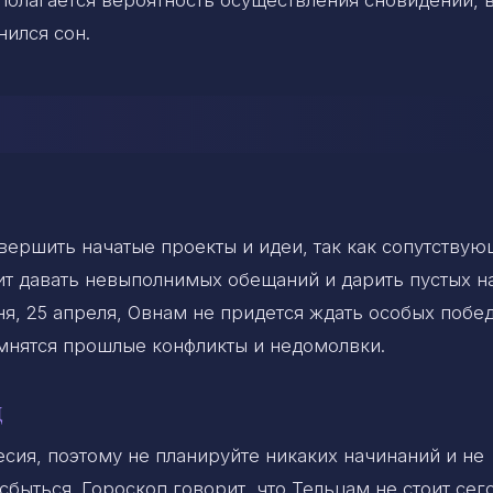
нился сон.
авершить начатые проекты и идеи, так как сопутствую
оит давать невыполнимых обещаний и дарить пустых н
я, 25 апреля, Овнам не придется ждать особых побед
омнятся прошлые конфликты и недомолвки.
ц
есия, поэтому не планируйте никаких начинаний и не
сбыться. Гороскоп говорит, что Тельцам не стоит сег