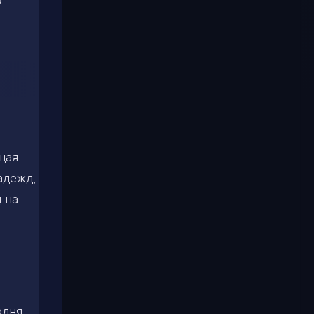
щая
адежд,
 на
одня