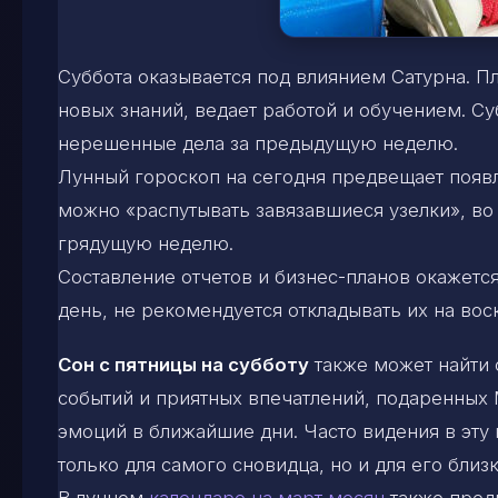
Суббота оказывается под влиянием Сатурна. Пл
новых знаний, ведает работой и обучением. Су
нерешенные дела за предыдущую неделю.
Лунный гороскоп на сегодня предвещает появл
можно «распутывать завязавшиеся узелки», во
грядущую неделю.
Составление отчетов и бизнес-планов окажетс
день, не рекомендуется откладывать их на вос
Сон с пятницы на субботу
также может найти 
событий и приятных впечатлений, подаренных
эмоций в ближайшие дни. Часто видения в эту
только для самого сновидца, но и для его близ
В лунном
календаре на март месяц
также предп