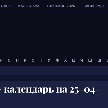
ГОДНЯ
КАЛЕНДАРИ
ГОРОСКОП 2026
КАКИМ БУДЕТ 
Н
О
П
Р
С
Т
У
Ф
Х
Ц
Ч
Ш
Щ
календарь на 25-04-