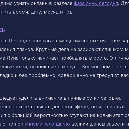
димо узнать онлайн в разделе
фаза луны сегодня
. Дл
нить время, дату, месяц и год
.
нь
уна. Период располагает мощным энергетическим за
ления планов. Крупные дела не забирают слишком м
ама Луна только начинает прибавлять в росте. Отличн
ческие идеи, возникшие накануне. Космос помогает в
ладко и без проблемно, совершенно не требуя от вас
ледует уделить внимание в лунные сутки сегодня.
ельности не только в деловой сфере, но и в личных
я с большой вероятностью ступают на новый этап с
ло, то по
лунному календарю
велики шансы завести н