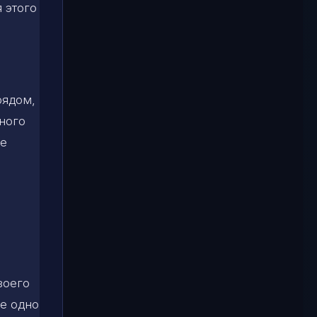
я этого
рядом,
ного
ое
воего
е одно