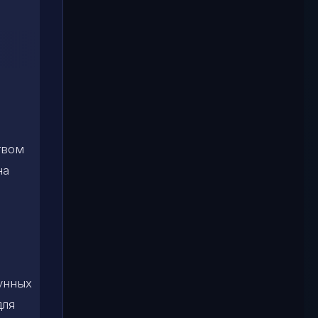
твом
на
лунных
для