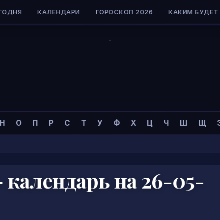
ГОДНЯ
КАЛЕНДАРИ
ГОРОСКОП 2026
КАКИМ БУДЕТ 
Н
О
П
Р
С
Т
У
Ф
Х
Ц
Ч
Ш
Щ
календарь на 26-05-