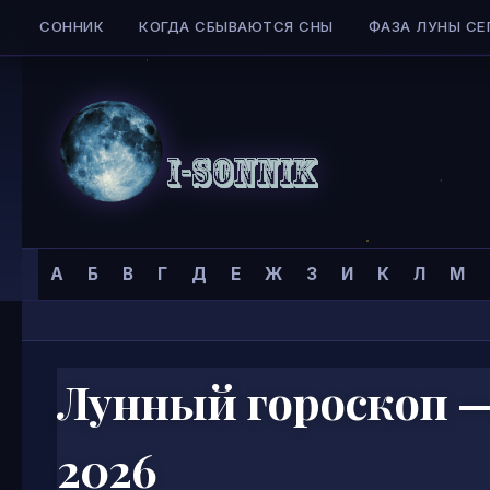
СОННИК
КОГДА СБЫВАЮТСЯ СНЫ
ФАЗА ЛУНЫ СЕ
Skip to content
Сонник
Главная страница
»
А
Б
В
Г
Д
Е
Ж
З
И
К
Л
М
I-
SONNIK.COM
Лунный гороскоп — 
2026