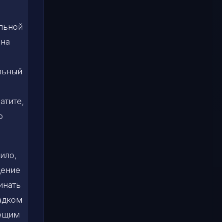
льной
 на
льный
атите,
ю
ило,
дение
инать
садком
вещим