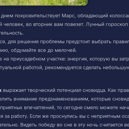
 днем покровительствует Марс, обладающий колосса
 человек, во вторник вам повезет. Лунный гороскоп
ельность.
ся, для решения проблемы предстоит выбрать прави
нию, обдумайте все до мелочей.
е на приусадебном участке: энергия, которую вы затр
ектуальной работой, рекомендуется сделать небольшу
к
выражает творческий потенциал сновидца. Как прав
уделить внимание предзнаменованиям, которые снови
у приятных впечатлений, то сегодня смело можете нач
я за работу. Если же проснулись вы с неприятным о
ательно. Видеть победу во сне в эту ночь считается 