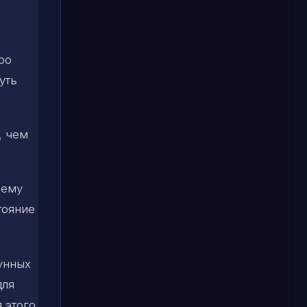
ро
уть
, чем
 ему
тояние
лунных
для
я этого