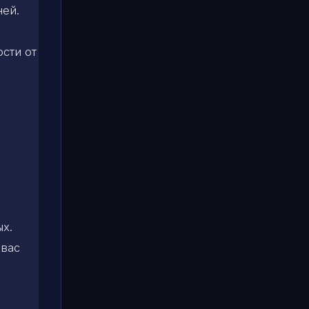
ей.
сти от
х.
 вас