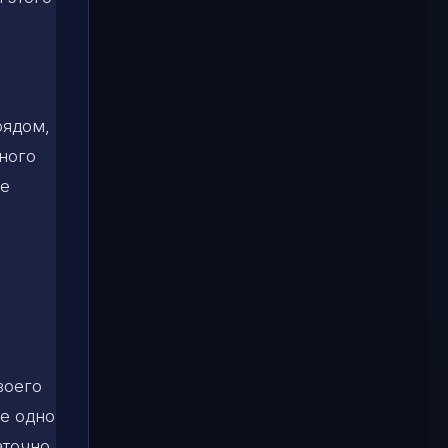
рядом,
ного
ое
воего
е одно
аточно