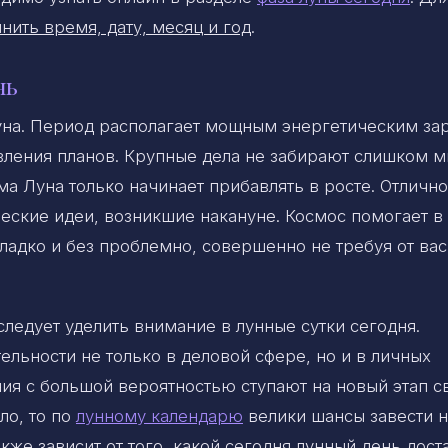
нить время, дату, месяц и год
.
нь
уна. Период располагает мощным энергетическим за
ления планов. Крупные дела не забирают слишком м
ама Луна только начинает прибавлять в росте. Отличн
ческие идеи, возникшие накануне. Космос помогает в
ладко и без проблемно, совершенно не требуя от вас
ледует уделить внимание в лунные сутки сегодня.
ельности не только в деловой сфере, но и в личных
я с большой вероятностью ступают на новый этап с
ло, то по
лунному календарю
велики шансы завести н
кже зависит от того, какой сегодня лунный день дост