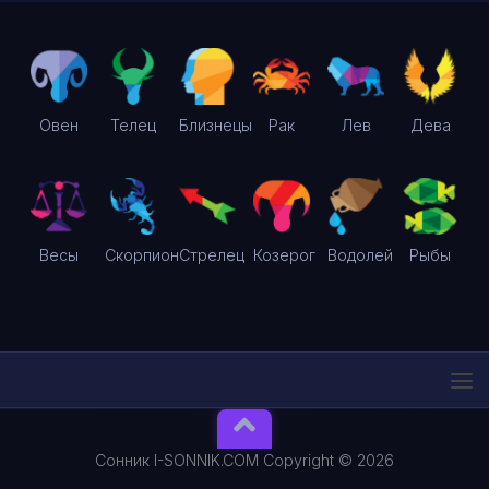
Овен
Телец
Близнецы
Рак
Лев
Дева
Весы
Скорпион
Стрелец
Козерог
Водолей
Рыбы
Сонник I-SONNIK.COM Copyright © 2026