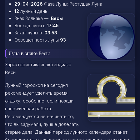
29-04-2026
Фаза Луны: Растущая Луна
12
лунный день
Знак Зодиака —
Весы
Восход луны в
17:45
Закат луны в
03:53
Освещенность луны
93
Луна в знаке Весы
Характеристика знака зодиака
Весы
Лунный гороскоп на сегодня
рекомендует уделить время
отдыху, особенно, если позади
напряженная работа.
Рекомендуется не начинать то,
что вы задумали, лучше доделать
старые дела. Данный период лунного календаря станет
благоприятным для сотрудничества, принять то или иное